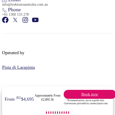
info@trektoursaustralia.com.au
Phone
+61 1300 133 278
Operated by
Pista di Larapinta
Book now
Approximately From
AU
From
$4,695
€2,895.56
*Estimated prices, use as a guide only.
Conversions provided by currencylayer.com