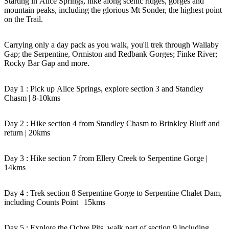
Starting in Alice Springs, hike along scenic ridges, gorges and
mountain peaks, including the glorious Mt Sonder, the highest point
on the Trail.
Cerca:
Carrying only a day pack as you walk, you'll trek through Wallaby
Gap; the Serpentine, Ormiston and Redbank Gorges; Finke River;
Rocky Bar Gap and more.
Sign
Day 1 : Pick up Alice Springs, explore section 3 and Standley
Chasm | 8-10kms
up
Day 2 : Hike section 4 from Standley Chasm to Brinkley Bluff and
return | 20kms
Day 3 : Hike section 7 from Ellery Creek to Serpentine Gorge |
14kms
Day 4 : Trek section 8 Serpentine Gorge to Serpentine Chalet Dam,
including Counts Point | 15kms
Day 5 : Explore the Ochre Pits, walk part of section 9 including