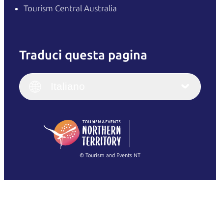
Tourism Central Australia
Traduci questa pagina
English
Italiano
English (UK)
Italiano
Deutsch
English (US)
日本語
English
简体中文
(Singapore)
繁體中文
Français
© Tourism and Events NT
Mostra tutte le foto