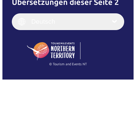
Übersetzungen dieser Seite 2
English
Italiano
English (UK)
Deutsch
Deutsch
English (US)
日本語
English
简体中文
(Singapore)
繁體中文
Français
© Tourism and Events NT
Alle Fotos anzeigen