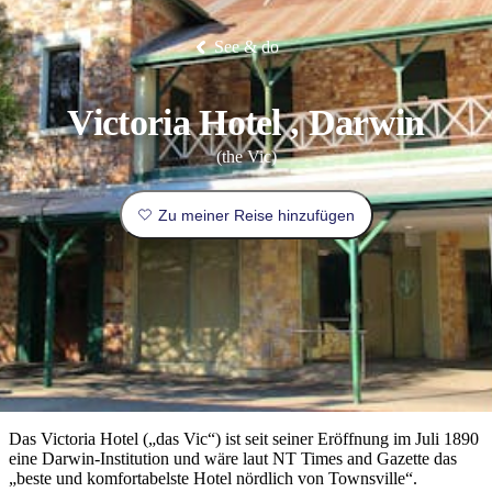
Die
Erlebnisse
Planen
Nationalpark
Glamping
Park
Luxuserlebnisse
East
Geschichte
beliebtesten
&
Tiwi-
Arnhem
und
Inseln
Gaumenfreuden
Land
Erbe
See & do
Festivals
Karlu
Orte
Buchen
und
Nitmiluk-
Karlu
Mataranka
Veranstaltungen
Nationalpark
Angeln
/
Tjorita
Reisetyp
Devils
/
Victoria Hotel , Darwin
Marbles
Maguk
West-
Aktivitäten
MacDonnell-
Nationalpark
Outback
Praktische
(the Vic)
und
Infos
Top
outdoor
10
Zu meiner Reise hinzufügen
Reiseplanung
Listen
Planungstools
Nach
Region
erkunden
Suche:
Das Victoria Hotel („das Vic“) ist seit seiner Eröffnung im Juli 1890
eine Darwin-Institution und wäre laut NT Times and Gazette das
„beste und komfortabelste Hotel nördlich von Townsville“.