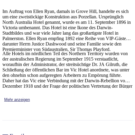
Sign
up
Im Auftrag von Ellen Ryan, damals in Grove Hill, handelte es sich
um eine zweistöckige Konstruktion aus Porzellan. Ursprünglich
North Australia Hotel genannt, wurde es am 11. September 1896 in
Victoria umbenannt. Das Hotel ist eine Ikone des Darwin-
Stadtbildes und war viele Jahre lang das großartigste Hotel in
Palmerston. Ellen Ryan empfing 1892 eine Reihe von VIP-Gästen,
darunter Herrn Justice Dashwood und seine Familie sowie den
Premierminister von Südaustralien, Sir Thomas Playford.
Alle Hotels im nördlichen Teil des Northern Territory wurden von
der australischen Regierung im September 1915 verstaatlicht,
woraufhin der Administrator, der streitsüchtige Dr. JA Gilruth, die
Schließung der öffentlichen Bar im Vic Hotel anordnete, was unter
den ohnehin schon aufgeregten Arbeitern zu Empörung führte.
Daher hat das Vic eine Verbindung mit der Darwin-Rebellion vom
Dezember 1918 und der Frage der politischen Vertretung der Bürger
des Northern Territory. Die Vic hat drei große Wirbelstürme und den
Zweiten Weltkrieg überlebt, in dem sie von der Marine
Mehr anzeigen
zwangsweise erworben und 1945 aufgegeben wurde.