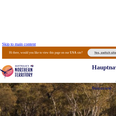
Skip to main content
Yes, switch sit
Hi there, would you like to view this page on our
USA
site?
Hauptnav
Reiseziele
Die