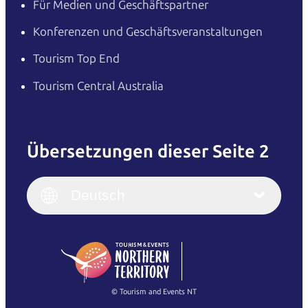
Für Medien und Geschäftspartner
Konferenzen und Geschäftsveranstaltungen
Tourism Top End
Tourism Central Australia
Übersetzungen dieser Seite 2
English
Italiano
English (UK)
Deutsch
Deutsch
English (US)
日本語
English
简体中文
(Singapore)
繁體中文
Français
© Tourism and Events NT
Alle Fotos anzeigen