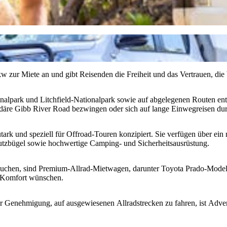
 zur Miete an und gibt Reisenden die Freiheit und das Vertrauen, die
nalpark und Litchfield-Nationalpark sowie auf abgelegenen Routen e
ndäre Gibb River Road bezwingen oder sich auf lange Einwegreisen dur
k und speziell für Offroad-Touren konzipiert. Sie verfügen über ein 
hutzbügel sowie hochwertige Camping- und Sicherheitsausrüstung.
chen, sind Premium-Allrad-Mietwagen, darunter Toyota Prado-Modelle, 
d Komfort wünschen.
r Genehmigung, auf ausgewiesenen Allradstrecken zu fahren, ist Adven