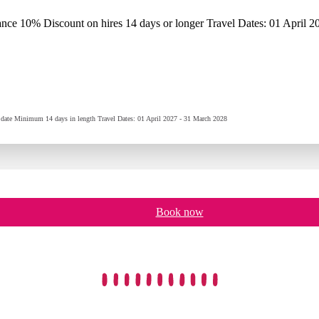
nce 10% Discount on hires 14 days or longer Travel Dates: 01 April 
art date Minimum 14 days in length Travel Dates: 01 April 2027 - 31 March 2028
Book now