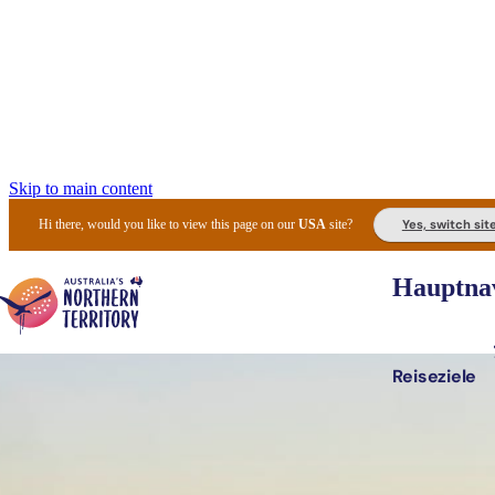
Skip to main content
Yes, switch sit
Hi there, would you like to view this page on our
USA
site?
Hauptnav
Reiseziele
Die