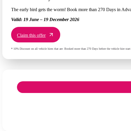
The early bird gets the worm! Book more than 270 Days in Adva
Valid:
19 June – 19 December 2026
Claim this offer
* 10% Discount on all vehicle hires that are: Booked more than 270 Days before the vehicle hire st