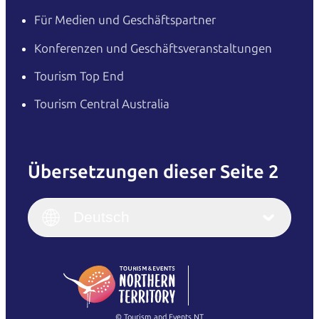
Für Medien und Geschäftspartner
Konferenzen und Geschäftsveranstaltungen
Tourism Top End
Tourism Central Australia
Übersetzungen dieser Seite 2
English
Italiano
English (UK)
Deutsch
Deutsch
English (US)
日本語
English
简体中文
(Singapore)
繁體中文
Français
© Tourism and Events NT