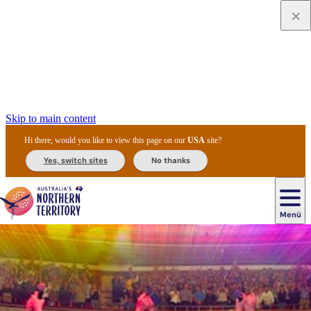
Skip to main content
Hi there, would you like to view this page on our
USA
site?
Yes, switch sites
No thanks
Menü
Einblicke
in
die
Hauptnavigation
Outdoor-
Alice
Geführte
Uluru
Kultur
Kings
Darwin
Aktivitäten
Unterkünfte
Springs
Roadtrip
Touren
/
der
Transport
Natur
Angebote
Canyon
Ayers
Aboriginal
und
Kakadu-
und
und
&
Rock
People
Vermietungen
Nationalpark
Tierwelt
Aktionen
Camping
Watarrka
Reiseziele
Litchfield-
und
National