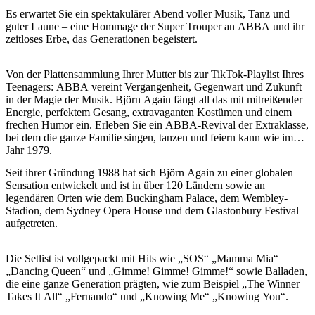
Sign
Es erwartet Sie ein spektakulärer Abend voller Musik, Tanz und
up
guter Laune – eine Hommage der Super Trouper an ABBA und ihr
zeitloses Erbe, das Generationen begeistert.
Von der Plattensammlung Ihrer Mutter bis zur TikTok-Playlist Ihres
Teenagers: ABBA vereint Vergangenheit, Gegenwart und Zukunft
in der Magie der Musik. Björn Again fängt all das mit mitreißender
Energie, perfektem Gesang, extravaganten Kostümen und einem
frechen Humor ein. Erleben Sie ein ABBA-Revival der Extraklasse,
bei dem die ganze Familie singen, tanzen und feiern kann wie im
Jahr 1979.
Seit ihrer Gründung 1988 hat sich Björn Again zu einer globalen
Sensation entwickelt und ist in über 120 Ländern sowie an
legendären Orten wie dem Buckingham Palace, dem Wembley-
Stadion, dem Sydney Opera House und dem Glastonbury Festival
aufgetreten.
Die Setlist ist vollgepackt mit Hits wie „SOS“ „Mamma Mia“
„Dancing Queen“ und „Gimme! Gimme! Gimme!“ sowie Balladen,
die eine ganze Generation prägten, wie zum Beispiel „The Winner
Takes It All“ „Fernando“ und „Knowing Me“ „Knowing You“.