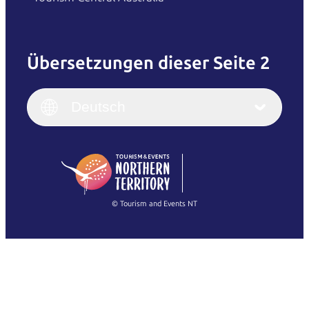
Übersetzungen dieser Seite 2
English
Italiano
English (UK)
Deutsch
Deutsch
English (US)
日本語
English
简体中文
(Singapore)
繁體中文
Français
© Tourism and Events NT
Alle Fotos anzeigen