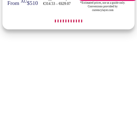
AU
From
$510
*Estimated prices, use as a guide only.
€314.53 – €629.07
Conversions provided by
currencylayer.com