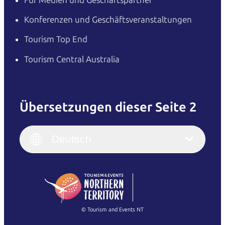
Konferenzen und Geschäftsveranstaltungen
Tourism Top End
Tourism Central Australia
Übersetzungen dieser Seite 2
English
Italiano
English (UK)
Deutsch
Deutsch
English (US)
日本語
English
简体中文
(Singapore)
繁體中文
Français
© Tourism and Events NT
Alle Fotos anzeigen