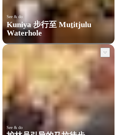
See & do
Kuniya 步行至 Muṯitjulu
Waterhole
See & do