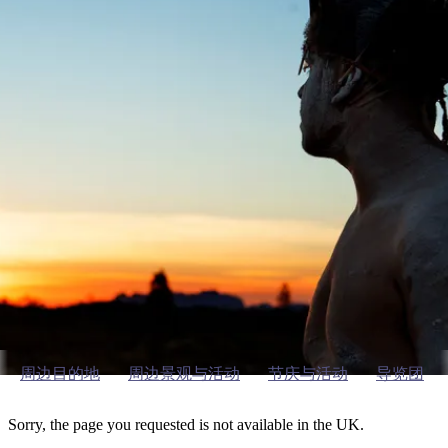
塔
营
鲁
航
魔
/
园
物
园
产
维
纳
端
兰
和
克
鬼
最
体
西
群
钓
姆
旅
卡
豪
国
旅
大
麦
岛
鱼
地
游
温
华
家
行
受
验
理
马
克
泉
野
公
灵
景
石
古
唐
欢
池
营
园
感
保
克
纳
乌鲁鲁（Uluru）艺术与文化
点
护
瀑
国
规
迎
区
布
家
公
划
目
旅
园
Not available
和
的
行
预
地
者
订
活
类
动
型
内
实
陆
用
和
精
信
户
规
选
息
外
划
榜
周边目的地
周边景观与活动
节庆与活动
导览团
您
单
的
Sorry, the page you requested is not available in the UK.