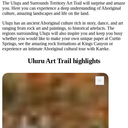
旅
规
按
The Ulu
r
u and Surrounds Territory Art Trail will surprise and amaze
行
划
地
you. Here you can experience a deep understanding of Aboriginal
culture, amazing landscapes and life on the land.
工
区
具
探
Ulu
r
u has an ancient Aboriginal culture rich in story, dance, and art
ranging from rock art and paintings, to historical artefacts. The
索
regions surrounding Ulu
r
u will also inspire you and keep you busy
whether you would like to make your own unique paper at Curtin
Springs, see the amazing rock formations at Kings Canyon or
experience an intimate Aboriginal cultural tour with Karrke.
搜
索:
Uluru Art
Trail highlights
Sign
up