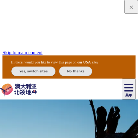
Skip to main content
Hi there, would you like to view this page on our
USA
site?
Yes, switch sites
No thanks
菜单
原
住
导
民
游
卡
文
爱
美
陪
卡
李
自
达
化
丽
食
同
节
租
杜
户
治
然
瓦
卡
尔
体
住
斯
攻
旅
主
庆
车
国
外
菲
和
塔
鲁
茨
文
验
宿
泉
略
程
乌
与
和
家
和
特
野
卡
历
尼
卡
奥
鲁
活
交
公
探
国
生
国
史
导
特
鲁
里
鲁
动
通
园
险
家
动
家
和
东
马
露
米
/
查
公
植
公
遗
提
阿
高