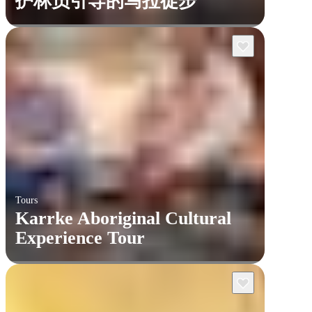
护林员引导的马拉徒步
Tours
Karrke Aboriginal Cultural
Experience Tour