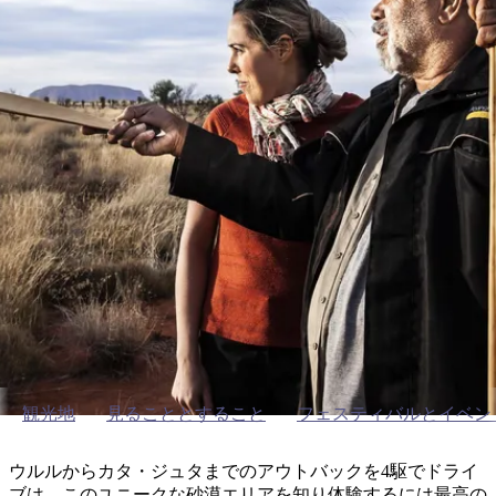
ブ
グ
ネ
ン
園
物
園
統
ィ
立
な
ル
ラ
ル
諸
釣
公
体
ズ
ン
国
旅
ナ
最
島
り
園
験
保
ピ
立
の
護
ン
公
コ
も
ビ
区
グ
園
ツ
ウルルとその周辺
人
ゲ
体
計
気
ー
ガイドツアー
験
画
が
シ
と
高
予
い
ョ
約
場
旅
ン
所
行
タ
エ
イ
実
リ
プ
用
ア
ア
的
ウ
観光地
見ることとすること
フェスティバルとイベン
な
ト
情
バ
現
ウルルからカタ・ジュタまでのアウトバックを4駆でドライ
報
ッ
地
ブは、このユニークな砂漠エリアを知り体験するには最高の