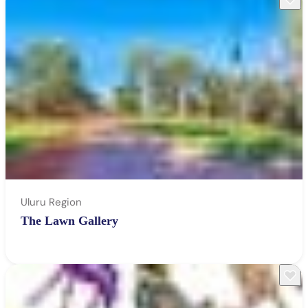
検
索:
Sign
up
Uluru Region
The Lawn Gallery