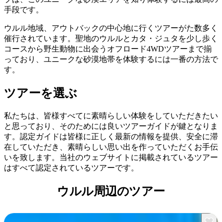
ア
ク
で
手段です。
ク
と
し
テ
ウルル地域、アウトバックの中心地に行くツアーがた数多く
ア
た
計
催行されています。聖地のウルルとカタ・ジュタを少し歩く
ィ
ウ
い
画
コースから野生動物に出会うオフロード4WDツアーまで揃
ビ
ト
っており、ユニークな砂漠地帯を体験するには一番の方法で
こ
ツ
テ
す。
ド
と
ー
ィ
ア
ル
ツアーを選ぶ
私たちは、皆様すべてに素晴らしい体験をしていただきたい
と思っており、そのためには良いツアーガイドが鍵となりま
地
旅
す。認定ガイドは皆様に正しく最新の情報を提供、安全に滞
域
在していただき、素晴らしい思い出を作っていただくお手伝
行
ご
いを致します。当社のウェブサイトに掲載されているツアー
を
と
はすべて認定されているツアーです。
計
に
画
ウルル周辺のツアー
散
す
策
る