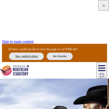
Skip to main content
Hi there, would you like to view this page on our
USA
site?
Yes, switch sites
No thanks
ジ
カ
ョ
ウ
フ
ア
ル
リ
ル
ェ
ウ
お
ル
ッ
ル/
フ
ガ
ス
ト
得
メニ
リ
カ
ト
エ
先
ー
イ
ュー
ア
テ
交
ド
な
ッ
ル
ジ
ア
住
ド
ド
リ
ィ
通
カ
ア・
プ
チ
ル
ャ/
ー
民
ダ
＆
同
ス
バ
機
カ
ア
ラ
フ
/
キ
ウ
ズ
文
宿
ー
ド
行
ス
ル
関
ド
ク
ン
ィ
ワ
ラ
デ
ャ
ェ
ロ
化
泊
ウ
リ
ツ
プ
と
＆
ゥ
テ
＆
ー
自
タ
ニ
グ
ビ
ン
ス
ッ
体
施
ィ
ン
ア
メ
リ
イ
レ
国
ィ
オ
ル
然
ル
ト
ジ
ル
ピ
ト
ク
験
設
ン
ク
ー
ン
ベ
ン
立
ビ
フ
ド
と
カ
歴
ミ
ュ
ズ・
ン
マ
グ
ン
タ
公
テ
ァ
国
野
国
史
イ
テ
ル
ア
マ
グ
ク
ズ
ト
ル
園
ィ
ー
立
生
立
と
ィ
ク
リ
ー
&
ド
公
生
公
伝
ウ
国
ー