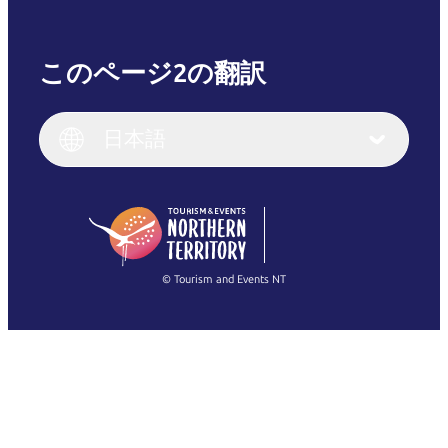
このページ2の翻訳
English
Italiano
English (UK)
日本語
Deutsch
English (US)
日本語
English
简体中文
(Singapore)
繁體中文
Français
© Tourism and Events NT