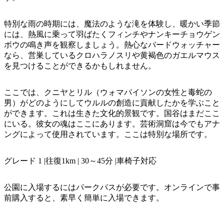
ア
ク
で
ク
と
し
特別な雨の時期には、魔法のような滝を体験し、暖かい季節
テ
ア
には、熱風に乗って羽ばたくフィンチやナンキーチョウゲン
た
計
ィ
ボウの鳴き声を観察しましょう。熱心なバードウォッチャー
ウ
い
画
ビ
なら、営巣しているクロハラノスリや黄褐色のガエルマウス
ト
こ
ツ
を見つけることができるかもしれません。
テ
ド
と
ー
ィ
ア
ル
ここでは、クニヤとリル（ウォマパイソンの女性と毒蛇の
男）がどのようにしてウルルの創造に貢献したかを学ぶこと
ができます。これは生きた文化的景観です。国谷はまだここ
にいる。彼女の魂はここにあります。芸術洞窟は今でもアナ
地
ングによって使用されています。ここは特別な場所です。
旅
域
行
ご
グレード 1 |往復1km | 30～45分 |車椅子対応
を
と
計
に
公園に入場するにはパークパスが必要です。オンラインで事
画
散
前購入すると、素早く簡単に入場できます。
す
策
る