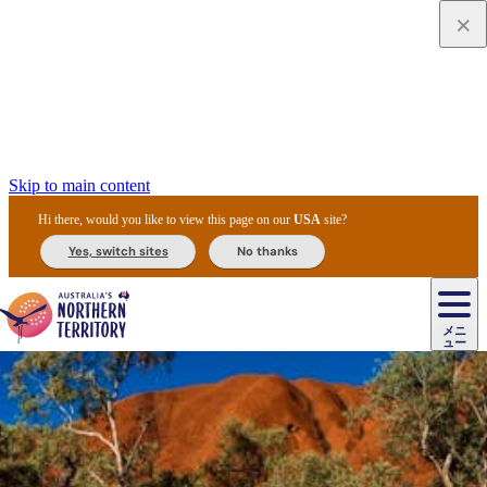
Skip to main content
Hi there, would you like to view this page on our
USA
site?
Yes, switch sites
No thanks
ジ
カ
ョ
ウ
フ
ア
ル
リ
ル
ェ
ウ
お
ル
ッ
ル/
フ
ガ
ス
ト
得
メニ
リ
カ
ト
エ
先
ー
イ
ュー
ア
テ
交
ド
な
ッ
ル
ジ
ア
住
ド
ド
リ
ィ
通
カ
ア・
プ
チ
ル
ャ/
ー
民
ダ
＆
同
ス
バ
機
カ
ア
ラ
フ
/
キ
ウ
ズ
文
宿
ー
ド
行
ス
ル
関
ド
ク
ン
ィ
ワ
ラ
デ
ャ
ェ
ロ
化
泊
ウ
リ
ツ
プ
と
＆
ゥ
テ
＆
ー
自
タ
ニ
グ
ビ
ン
ス
ッ
体
施
ィ
ン
ア
メ
リ
イ
レ
国
ィ
オ
ル
然
ル
ト
ジ
ル
ピ
ト
ク
験
設
ン
ク
ー
ン
ベ
ン
立
ビ
フ
ド
と
カ
歴
ミ
ュ
ズ・
ン
マ
グ
ン
タ
公
テ
ァ
国
野
国
史
イ
テ
ル
ア
マ
グ
ク
ズ
ト
ル
園
ィ
ー
立
生
立
と
ィ
ク
リ
ー
&
ド
公
生
公
伝
ウ
国
ー