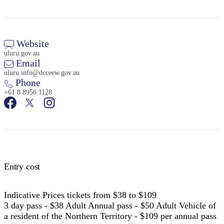
Website
uluru.gov.au
Email
検
uluru.info@dcceew.gov.au
索:
Phone
+61 8 8956 1128
Sign
up
Entry cost
Indicative Prices tickets from $38 to $109
3 day pass - $38 Adult Annual pass - $50 Adult Vehicle of
a resident of the Northern Territory - $109 per annual pass