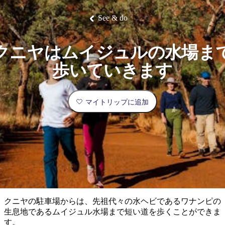
ブ
グ
ネ
ン
園
物
園
統
ィ
立
な
ル
ラ
ル
諸
釣
公
体
ズ
ン
国
旅
ナ
See & do
最
島
り
園
験
保
ピ
立
の
護
ン
公
コ
も
ビ
区
グ
園
ツ
人
クニヤはムイジュルの水場ま
ゲ
体
計
気
ー
歩いていきます
験
画
が
シ
と
高
予
い
ョ
マイトリップに追加
約
場
旅
ン
所
行
タ
エ
イ
実
リ
プ
用
ア
ア
的
ウ
な
ト
クニヤの駐車場からは、先祖代々の水ヘビであるワナンピの
情
バ
現
生息地であるムイジュル水場まで短い道を歩くことができま
報
ッ
地
す。