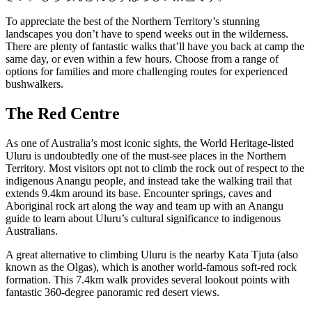
ア
ク
で
ク
To appreciate the best of the Northern Territory’s stunning
と
し
landscapes you don’t have to spend weeks out in the wilderness.
テ
ア
There are plenty of fantastic walks that’ll have you back at camp the
た
計
ィ
same day, or even within a few hours. Choose from a range of
ウ
い
画
options for families and more challenging routes for experienced
ビ
ト
bushwalkers.
こ
ツ
テ
ド
と
ー
ィ
The Red Centre
ア
ル
As one of Australia’s most iconic sights, the World Heritage-listed
Uluru is undoubtedly one of the must-see places in the Northern
Territory. Most visitors opt not to climb the rock out of respect to the
地
indigenous Anangu people, and instead take the walking trail that
旅
extends 9.4km around its base. Encounter springs, caves and
域
Aboriginal rock art along the way and team up with an Anangu
行
ご
guide to learn about Uluru’s cultural significance to indigenous
を
Australians.
と
計
に
A great alternative to climbing Uluru is the nearby Kata Tjuta (also
画
known as the Olgas), which is another world-famous soft-red rock
散
formation. This 7.4km walk provides several lookout points with
す
策
fantastic 360-degree panoramic red desert views.
る