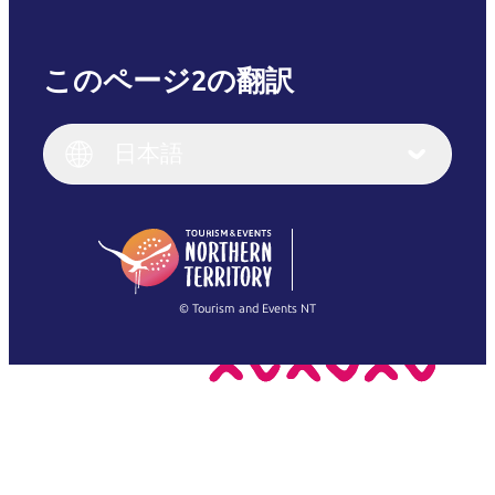
このページ2の翻訳
English
Italiano
English (UK)
日本語
Deutsch
English (US)
日本語
English
简体中文
(Singapore)
繁體中文
Français
© Tourism and Events NT