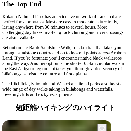
The Top End
Kakadu National Park has an extensive network of trails that are
perfect for short walks. Most are easy to moderate nature trails,
lasting anywhere from 30 minutes to several hours. More
challenging day hikes involving rock climbing and river crossings
are also available.
検
索:
Set out on the Barrk Sandstone Walk, a 12km trail that takes you
through sandstone country and on to lookout points across Arnhem
Land. If you’re fortunate you’ll encounter native black wallaroos
along the way. Another option is the shorter 6.5km circular walk in
the East Alligator region that takes you through varied scenery of
Sign
billabongs, sandstone country and floodplains.
up
The Litchfield, Nitmiluk and Watarrka national parks also boast a
wide range of day walks taking in billabongs and waterfalls,
towering cliffs and rocky escarpments.
短距離ハイキングのハイライト