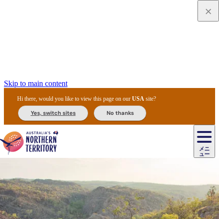
Skip to main content
Hi there, would you like to view this page on our
USA
site?
Yes, switch sites
No thanks
ジ
カ
ョ
ウ
フ
ア
ル
リ
ル
ェ
ウ
お
ル
ッ
ル/
フ
ガ
ス
ト
得
メニ
リ
カ
ト
エ
先
ー
イ
ュー
ア
テ
交
ド
な
ッ
ル
ジ
ア
住
ド
ド
リ
ィ
通
カ
ア・
プ
チ
ル
ャ/
ー
民
ダ
＆
同
ス
バ
機
カ
ア
ラ
フ
/
キ
ウ
ズ
文
宿
ー
ド
行
ス
ル
関
ド
ク
ン
ィ
ワ
ラ
デ
ャ
ェ
ロ
化
泊
ウ
リ
ツ
プ
と
＆
ゥ
テ
＆
ー
自
タ
ニ
グ
ビ
ン
ス
ッ
体
施
ィ
ン
ア
メ
リ
イ
レ
国
ィ
オ
ル
然
ル
ト
ジ
ル
ピ
ト
ク
験
設
ン
ク
ー
ン
ベ
ン
立
ビ
フ
ド
と
カ
歴
ミ
ュ
ズ・
ン
マ
グ
ン
タ
公
テ
ァ
国
野
国
史
イ
テ
ル
ア
マ
グ
ク
ズ
ト
ル
園
ィ
ー
立
生
立
と
ィ
ク
リ
ー
&
ド
公
生
公
伝
ウ
国
ー