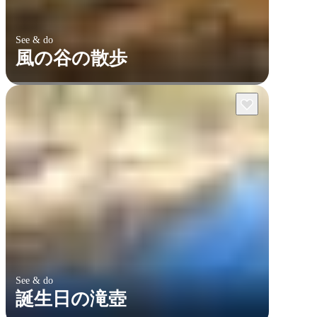
See & do
風の谷の散歩
See & do
誕生日の滝壺