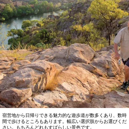
ブ
グ
ネ
ン
園
物
園
統
ィ
立
な
ル
ラ
ル
諸
釣
公
体
ズ
ン
国
旅
ナ
最
島
り
園
験
保
ピ
立
の
護
ン
公
コ
も
ビ
区
グ
園
ツ
ウォーキング＆ハイキング
人
ゲ
体
計
気
ー
ショート・ウォーク
験
画
が
シ
と
高
予
い
ョ
約
場
旅
ン
所
行
タ
エ
イ
実
リ
プ
用
ア
ア
的
ウ
な
ト
宿営地から日帰りできる魅力的な遊歩道が数多くあり、数時
情
バ
現
間で歩けるところもあります。幅広い選択肢からお選びくだ
報
ッ
地
さい。もちろんどれもすばらしい景色です。