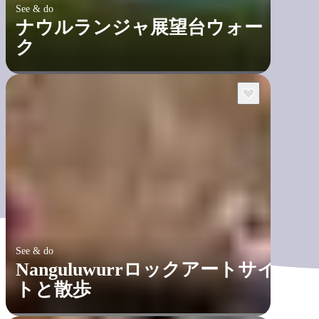
See & do
ナウルランジャ展望台ウォー
ク
See & do
Nanguluwurrロックアートサイ
トと散歩