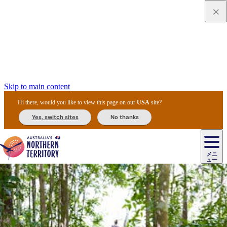
Skip to main content
Hi there, would you like to view this page on our
USA
site?
Yes, switch sites
No thanks
ジ
カ
ョ
ウ
フ
ア
ル
リ
ル
ェ
ウ
お
ル
ッ
ル/
フ
ガ
ス
ト
得
メニ
リ
カ
ト
エ
先
ー
イ
ュー
ア
テ
交
ド
な
ッ
ル
ジ
ア
住
ド
ド
リ
ィ
通
カ
ア・
プ
チ
ル
ャ/
ー
民
ダ
＆
同
ス
バ
機
カ
ア
ラ
フ
/
キ
ウ
ズ
文
宿
ー
ド
行
ス
ル
関
ド
ク
ン
ィ
ワ
ラ
デ
ャ
ェ
ロ
化
泊
ウ
リ
ツ
プ
と
＆
ゥ
テ
＆
ー
自
タ
ニ
グ
ビ
ン
ス
ッ
体
施
ィ
ン
ア
メ
リ
イ
レ
国
ィ
オ
ル
然
ル
ト
ジ
ル
ピ
ト
ク
験
設
ン
ク
ー
ン
ベ
ン
立
ビ
フ
ド
と
カ
歴
ミ
ュ
ズ・
ン
マ
グ
ン
タ
公
テ
ァ
国
野
国
史
イ
テ
ル
ア
マ
グ
ク
ズ
ト
ル
園
ィ
ー
立
生
立
と
ィ
ク
リ
ー
&
ド
公
生
公
伝
ウ
国
ー