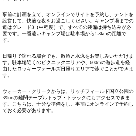
ア
ク
で
ク
と
し
事前に計画を立て、オンラインでサイトを予約し、テントを
テ
ア
設営して、快適な夜をお過ごしください。キャンプ場までの
た
計
ィ
道はグレード3（中程度）で、すべての装備は持ち込みが必
ウ
い
画
ビ
要です。一番遠いキャンプ場は駐車場から1.8kmの距離で
ト
こ
ツ
す。
テ
ド
と
ー
ィ
ア
ル
日帰りで訪れる場合でも、散策と水泳をお楽しみいただけま
す。駐車場近くのピクニックエリアや、600mの遊歩道を経
由したロッキーフォールズ日帰りエリアで泳ぐことができま
す。
地
旅
域
行
ウォーカー・クリークからは、リッチフィールド国立公園の
ご
39kmの難関テーブルトップ・トラックにもアクセスできま
を
と
す。こちらは、十分な準備をし、事前にオンラインで予約し
計
に
ておく必要があります。
画
散
す
策
る