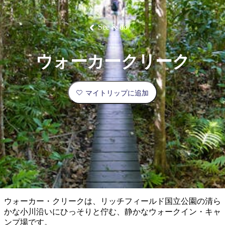
ブ
グ
ネ
ン
園
物
園
統
ィ
立
な
ル
ラ
ル
諸
釣
公
体
ズ
ン
国
旅
ナ
最
島
り
園
験
保
ピ
立
の
See & do
護
ン
公
コ
も
ビ
区
グ
園
ツ
人
ゲ
ウォーカークリーク
体
計
気
ー
験
画
が
シ
と
高
マイトリップに追加
予
い
ョ
約
場
旅
ン
所
行
タ
エ
イ
実
リ
プ
用
ア
ア
的
ウ
な
ト
ウォーカー・クリークは、リッチフィールド国立公園の清ら
情
バ
現
かな小川沿いにひっそりと佇む、静かなウォークイン・キャ
報
ッ
地
ンプ場です。