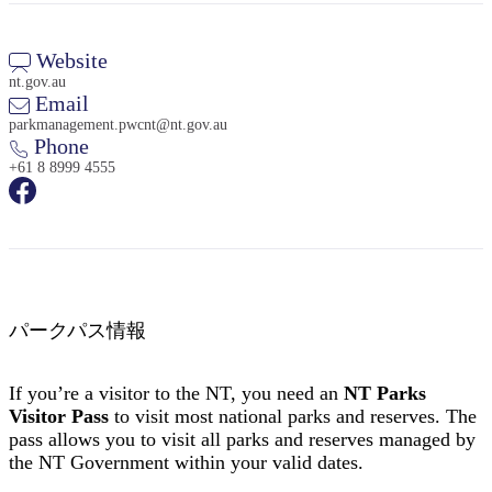
Website
nt.gov.au
Email
parkmanagement.pwcnt@nt.gov.au
Phone
検
+61 8 8999 4555
索:
Sign
up
パークパス情報
If you’re a visitor to the NT, you need an
NT Parks
Visitor Pass
to visit most national parks and reserves. The
pass allows you to visit all parks and reserves managed by
the NT Government within your valid dates.