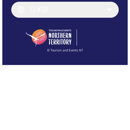
English (UK)
日本語
Deutsch
English (US)
日本語
English
简体中文
(Singapore)
繁體中文
Français
© Tourism and Events NT
すべての写真を表示