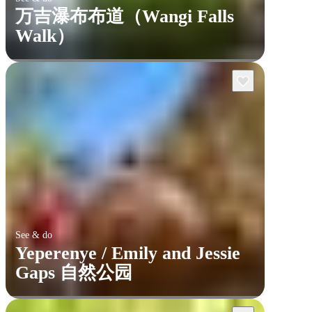
万吉瀑布布道（Wangi Falls
Walk）
See & do
Yeperenye / Emily and Jessie
Gaps 自然公园