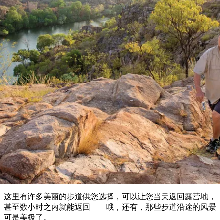
塔
营
鲁
航
魔
/
园
物
园
产
维
纳
端
兰
和
克
鬼
最
体
西
群
钓
姆
旅
卡
豪
国
旅
大
麦
岛
鱼
地
游
温
华
家
行
受
验
理
马
克
泉
野
公
灵
景
石
古
唐
欢
池
营
园
感
保
克
纳
步行和远足
点
护
瀑
国
规
迎
区
布
家
公
划
目
旅
园
北领地的短途游
和
的
行
预
地
者
订
活
类
动
型
内
实
陆
用
和
精
信
户
规
选
息
外
划
榜
您
单
这里有许多美丽的步道供您选择，可以让您当天返回露营地，
的
甚至数小时之内就能返回——哦，还有，那些步道沿途的风景
可是美极了。