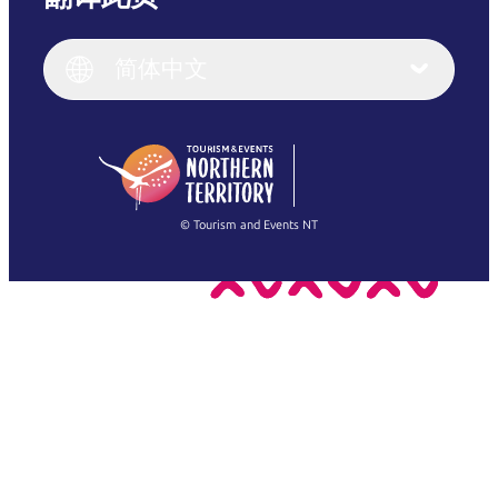
English
Italiano
English (UK)
简体中文
Deutsch
English (US)
日本語
English
简体中文
(Singapore)
繁體中文
Français
© Tourism and Events NT