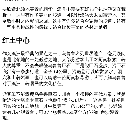
旅
规
按
行
划
地
要欣赏北领地美景的精华，您并不需要花好几个礼拜游荡在荒
工
野中。这里有许多美丽的步道，可以让您当天返回露营地，甚
区
至数小时之内就能返回。这里有许多适合全家游的步道，还有
具
探
一些更具挑战性的路径，适合经验丰富的丛林远足者。
索
红土中心
搜
作为澳洲最经典的景点之一，乌鲁鲁名列世界遗产，毫无疑问
索:
也是北领地的一处必游之地。大部分游客出于对阿南格族土著
人的尊重，不会去攀登乌鲁鲁巨石，而是绕巨石漫步。沿巨石
底部有一条步行道，全长9.4公里。沿途您可以欣赏泉水、洞
穴和土著岩画，也可以聘请一位阿南格导游，从而了解乌鲁鲁
Sign
对于澳洲土著居民的文化价值。
up
游客虽不能攀爬乌鲁鲁巨石，却有一个很棒的替代方案，就是
附近的卡塔丘卡巨石（也称作“奥尔加斯”）。这是另一处举世
闻名的软红岩地貌，其中贯穿了一条7.4公里的步道。步道沿
途有几处观景台，可以让您领略360度全方位的红色沙漠景
观。