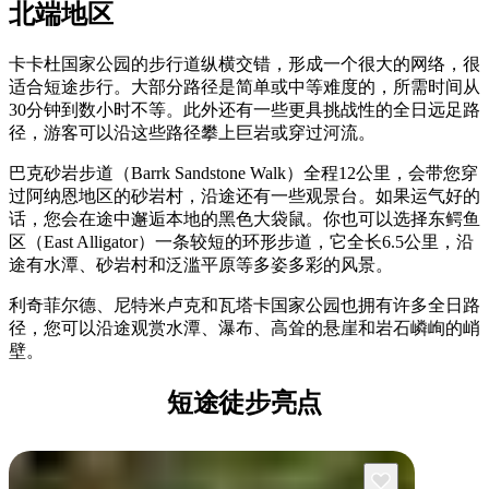
北端地区
卡卡杜国家公园的步行道纵横交错，形成一个很大的网络，很
适合短途步行。大部分路径是简单或中等难度的，所需时间从
30分钟到数小时不等。此外还有一些更具挑战性的全日远足路
径，游客可以沿这些路径攀上巨岩或穿过河流。
巴克砂岩步道（Barrk Sandstone Walk）全程12公里，会带您穿
过阿纳恩地区的砂岩村，沿途还有一些观景台。如果运气好的
话，您会在途中邂逅本地的黑色大袋鼠。你也可以选择东鳄鱼
区（East Alligator）一条较短的环形步道，它全长6.5公里，沿
途有水潭、砂岩村和泛滥平原等多姿多彩的风景。
利奇菲尔德、尼特米卢克和瓦塔卡国家公园也拥有许多全日路
径，您可以沿途观赏水潭、瀑布、高耸的悬崖和岩石嶙峋的峭
壁。
短途徒步亮点