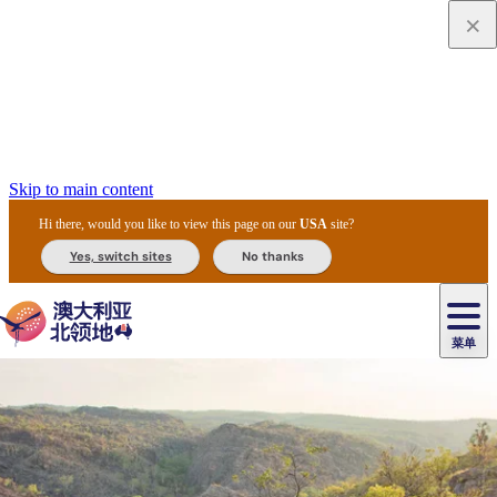
Skip to main content
Hi there, would you like to view this page on our
USA
site?
Yes, switch sites
No thanks
菜单
原
住
导
民
游
卡
文
爱
美
陪
卡
李
自
达
化
丽
食
同
节
租
杜
户
治
然
瓦
卡
尔
体
住
斯
攻
旅
主
庆
车
国
外
菲
和
塔
鲁
茨
文
验
宿
泉
略
程
乌
与
和
家
和
特
野
卡
历
尼
卡
奥
鲁
活
交
公
探
国
生
国
史
导
特
鲁
里
鲁
动
通
园
险
家
动
家
和
东
马
露
米
/
查
公
植
公
遗
提
阿
高