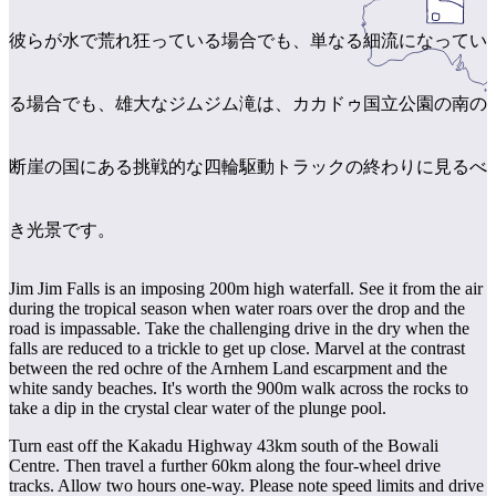
ア
ク
で
ク
彼らが水で荒れ狂っている場合でも、単なる細流になってい
と
し
テ
ア
た
計
ィ
ウ
る場合でも、雄大なジムジム滝は、カカドゥ国立公園の南の
い
画
ビ
ト
こ
ツ
テ
ド
と
ー
断崖の国にある挑戦的な四輪駆動トラックの終わりに見るべ
ィ
ア
ル
き光景です。
地
Jim Jim Falls is an imposing 200m high waterfall. See it from the air
旅
during the tropical season when water roars over the drop and the
域
road is impassable. Take the challenging drive in the dry when the
行
ご
falls are reduced to a trickle to get up close. Marvel at the contrast
を
between the red ochre of the Arnhem Land escarpment and the
と
white sandy beaches. It's worth the 900m walk across the rocks to
計
に
take a dip in the crystal clear water of the plunge pool.
画
散
Turn east off the Kakadu Highway 43km south of the Bowali
す
策
Centre. Then travel a further 60km along the four-wheel drive
る
tracks. Allow two hours one-way. Please note speed limits and drive