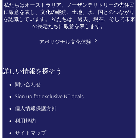
$30
$19
私たちはオーストラリア、ノーザンテリトリーの先住民
Valid for senior, veteran, or
pension cards
に敬意を表し、文化の継続、土地、水、国とのつながり
を認識しています。 私たちは、過去、現在、そして未来
NT Resident
Free
Free
の長老たちに敬意を表します。
Proof of residency required
アボリジナル文化体験
Passes are valid for 7 days.
詳しい情報を探そう
問い合わせ
Sign up for exclusive NT deals
個人情報保護方針
利用規約
サイトマップ