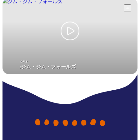
Kakadu park pass
purchase your pass online
Note:
Park passes purchased to visit
the park between
1 July – 31 October
2026
will be charged at wet season
rates. Find out more at
Parks Australia
ビデオ
Park pass prices
Dry season
Wet season
:
ジム・ジム・フォールズ
Pass type
15 May – 31 October
1 November – 14 May
Adult
$40
$25
16 years and over
Child
$25
$12.50
5 to 15 years
Family
$100
$65
2 adults and 2 or more children
Concession