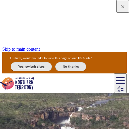
Skip to main content
Hi there, would you like to view this page on our
USA
site?
Yes, switch sites
No thanks
ジ
カ
ョ
ウ
フ
ア
ル
リ
ル
ェ
ウ
お
ル
ッ
ル/
フ
ガ
ス
ト
得
メニ
リ
カ
ト
エ
先
ー
イ
ュー
ア
テ
交
ド
な
ッ
ル
ジ
ア
住
ド
ド
リ
ィ
通
カ
ア・
プ
チ
ル
ャ/
ー
民
ダ
＆
同
ス
バ
機
カ
ア
ラ
フ
/
キ
ウ
ズ
文
宿
ー
ド
行
ス
ル
関
ド
ク
ン
ィ
ワ
ラ
デ
ャ
ェ
ロ
化
泊
ウ
リ
ツ
プ
と
＆
ゥ
テ
＆
ー
自
タ
ニ
グ
ビ
ン
ス
ッ
体
施
ィ
ン
ア
メ
リ
イ
レ
国
ィ
オ
ル
然
ル
ト
ジ
ル
ピ
ト
ク
験
設
ン
ク
ー
ン
ベ
ン
立
ビ
フ
ド
と
カ
歴
ミ
ュ
ズ・
ン
マ
グ
ン
タ
公
テ
ァ
国
野
国
史
イ
テ
ル
ア
マ
グ
ク
ズ
ト
ル
園
ィ
ー
立
生
立
と
ィ
ク
リ
ー
&
ド
公
生
公
伝
ウ
国
ー