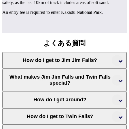
safely, as the last 10km of track includes areas of soft sand.
An entry fee is required to enter Kakadu National Park.
検
よくある質問
索:
How do I get to Jim Jim Falls?
Sign
What makes Jim Jim Falls and Twin Falls
up
special?
Darwin
How do I get around?
Kakadu National Park
How do I get to Twin Falls?
Litchfield
National Park