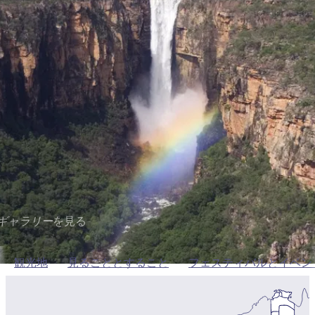
ブ
グ
ネ
ン
園
物
園
統
ィ
立
な
ル
ラ
ル
諸
釣
公
体
ズ
ン
国
旅
ナ
最
島
り
園
験
保
ピ
立
の
観光地
護
ン
公
コ
も
ビ
区
グ
園
ツ
人
ゲ
ジムジムフォールズ
体
計
気
ー
験
画
が
シ
と
高
マイトリップに追加
予
い
ョ
約
場
旅
ン
所
行
タ
エ
イ
実
リ
ギャラリー
を見る
プ
用
ア
ア
的
ウ
観光地
見ることとすること
フェスティバルとイベン
な
ト
情
バ
現
報
ッ
地