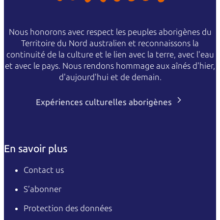
2 adults and 2 or more children
Concession
$30
$19
Nous honorons avec respect les peuples aborigènes du
Valid for senior, veteran, or
pension cards
Territoire du Nord australien et reconnaissons la
continuité de la culture et le lien avec la terre, avec l'eau
NT Resident
Free
Free
et avec le pays. Nous rendons hommage aux aînés d'hier,
Proof of residency required
d'aujourd'hui et de demain.
Passes are valid for 7 days.
Expériences culturelles aborigènes
En savoir plus
Contact us
S’abonner
Protection des données