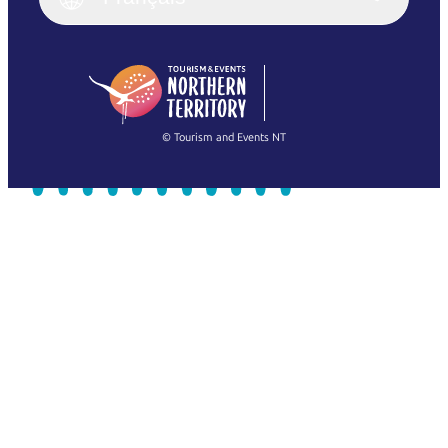
Deutsch
English (US)
日本語
English
简体中文
(Singapore)
繁體中文
Français
© Tourism and Events NT