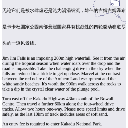
旅
规
按
行
划
地
无论它们是被水肆虐还是沦为涓涓细流，雄伟的吉姆吉姆瀑布
工
区
具
探
是卡卡杜国家公园南部悬崖国家具有挑战性的四轮驱动赛道尽
索
头的一道风景线。
搜
索:
Jim Jim Falls is an imposing 200m high waterfall. See it from the air
during the tropical season when water roars over the drop and the
road is impassable. Take the challenging drive in the dry when the
falls are reduced to a trickle to get up close. Marvel at the contrast
between the red ochre of the Arnhem Land escarpment and the
Sign
white sandy beaches. It's worth the 900m walk across the rocks to
up
take a dip in the crystal clear water of the plunge pool.
Turn east off the Kakadu Highway 43km south of the Bowali
Centre. Then travel a further 60km along the four-wheel drive
tracks. Allow two hours one-way. Please note speed limits and drive
safely, as the last 10km of track includes areas of soft sand.
An entry fee is required to enter Kakadu National Park.