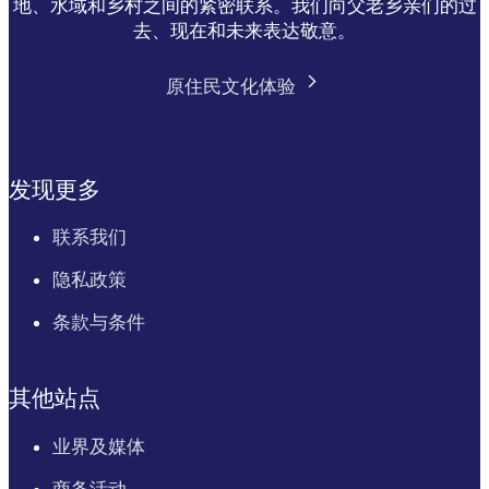
地、水域和乡村之间的紧密联系。我们向父老乡亲们的过
NT Resident
Free
Free
去、现在和未来表达敬意。
Proof of residency required
原住民文化体验
Passes are valid for 7 days.
发现更多
联系我们
隐私政策
条款与条件
其他站点
业界及媒体
商务活动