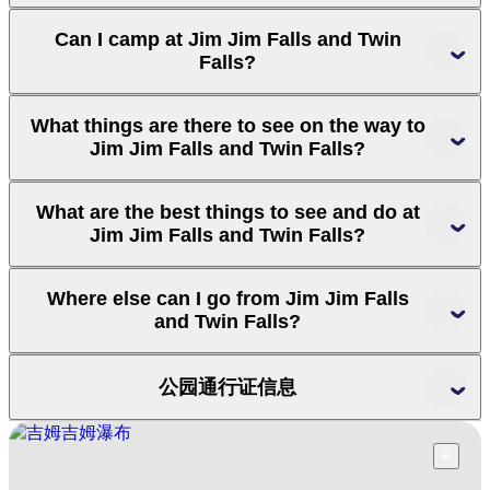
Can I camp at Jim Jim Falls and Twin
Falls?
Bowali
Visitor Centre
What things are there to see on the way to
Jim Jim Falls and Twin Falls?
What are the best things to see and do at
Jim Jim Falls and Twin Falls?
Marrawuddi Gallery
Where else can I go from Jim Jim Falls
and Twin Falls?
公园通行证信息
Motor Car Falls
Kakadu park pass
purchase your pass online