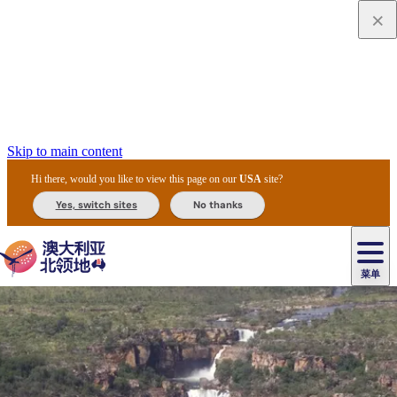
Skip to main content
Hi there, would you like to view this page on our
USA
site?
Yes, switch sites
No thanks
菜单
原
住
导
民
游
卡
文
爱
美
陪
卡
李
自
达
化
丽
食
同
节
租
杜
户
治
然
瓦
卡
尔
体
住
斯
攻
旅
主
庆
车
国
外
菲
和
塔
鲁
茨
文
验
宿
泉
略
程
乌
与
和
家
和
特
野
卡
历
尼
卡
奥
鲁
活
交
公
探
国
生
国
史
导
特
鲁
里
鲁
动
通
园
险
家
动
家
和
东
马
露
米
/
查
公
植
公
遗
提
阿
高