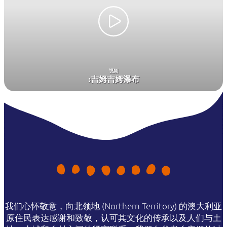
Note:
Park passes purchased to visit
the park between
1 July – 31 October
2026
will be charged at wet season
rates. Find out more at
Parks Australia
视频
Park pass prices
Dry season
Wet season
:
吉姆吉姆瀑布
Pass type
15 May – 31 October
1 November – 14 May
Adult
$40
$25
16 years and over
Child
$25
$12.50
5 to 15 years
Family
$100
$65
2 adults and 2 or more children
Concession
$30
$19
我们心怀敬意，向北领地 (Northern Territory) 的澳大利亚
Valid for senior, veteran, or
pension cards
原住民表达感谢和致敬，认可其文化的传承以及人们与土