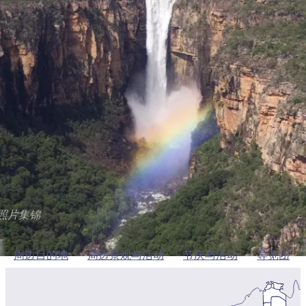
塔
营
鲁
航
魔
/
园
物
园
产
维
纳
端
兰
和
克
鬼
最
体
西
群
钓
姆
旅
卡
豪
国
旅
大
麦
岛
鱼
地
游
温
华
家
行
受
验
理
马
克
周边目的地
泉
野
公
灵
景
石
古
唐
欢
池
营
园
感
保
克
纳
点
护
瀑
国
规
迎
区
布
家
吉姆吉姆瀑布
公
划
目
旅
园
和
的
行
预
地
者
添加到我的行程
订
活
类
动
型
内
实
陆
用
和
照片集锦
精
信
户
规
选
息
外
划
榜
周边目的地
周边景观与活动
节庆与活动
导览团
您
单
的