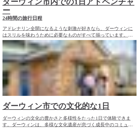
ダーウィン市内での1日アドベンチャ
ー
24時間の旅行日程
アドレナリン全開になるような刺激が好きなら、ダーウィンに
はスリルを味わうために必要なものがすべて揃っています。こ
こでは、この都市での1日の過ごし方をご紹介します。
ダーウィン市での文化的な1日
ダーウィンの文化の豊かさと多様性をたった1日で体験できま
す。ダーウィンは、多様な文化遺産が息づく成長中のコミュニ
ティです。現在、この都市には、ダーウィン地域の伝統的な所
有者であるララキア（Larrakia）族を含む、60を超える国の人た