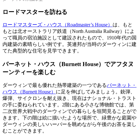
ロードマスターを訪ねる
ロードマスターズ・ハウス（Roadmaster’s House）
は、もと
もとは北オーストラリア鉄道（North Australia Railway）によ
って職員の宿泊施設として建設されたもので、1910年代の国
内建築の素晴らしい例です。英連邦が当時のダーウィンに建
てた典型的な住宅を見学できます。
バーネット・ハウス（Burnett House）でアフタヌ
ーンティーを楽しむ
ダーウィンで最も優れた熱帯建築の一つである
バーネット・
ハウス（Burnett House）
に足を伸ばしてみましょう。銃弾、
爆弾、サイクロンを耐え抜き、現在はナショナル・トラスト
の手に委ねられています。2階にある小さな博物館では、第
二次世界大戦中のダーウィンでの暮らしを垣間見ることがで
きます。下の階は絵に描いたような場所で、緑豊かな庭園や
ダーウィンの美しいハーバーを眺めながら午後のお茶を楽し
むことができます。