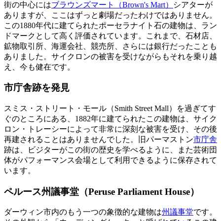
街の中心には
ブラウンズマート（Brown's Mart）
シアターが
ありますが、ここはずっと劇場だったわけではありません。
この1880年代に建てられたポーセラナイト石の建物は、ラン
ドマークとして高く評価されています。これまで、石材店、
鉱物取引所、海運会社、競売所、さらには銀行だったことも
ありました。サイクロンの被害を受けながらもそれを乗り越
え、今も健在です。
市庁舎跡を発見
スミス・ストリート・モール（Smith Street Mall）を過ぎてす
ぐのところにある、1882年に建てられたこの建物は、サイク
ロン・トレーシーによって非常に深刻な被害を受け、その後
再建されることはありませんでした。旧パーマストン
市庁舎
跡は、ビジターがこの街の歴史を学べるように、また芸術団
体がパフォーマンス会場として利用できるように保存されて
います。
ペルース州議事堂（Peruse Parliament House）
ダーウィン市内のもう一つの象徴的な建物は
州議事堂
です。