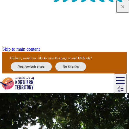
Skip to main content
Hi there, would you like to view this page on our
USA
site?
Yes, switch sites
No thanks
ジ
カ
ョ
ウ
フ
ア
ル
リ
ル
ェ
ウ
お
ル
ッ
ル/
フ
ガ
ス
ト
得
メニ
リ
カ
ト
エ
先
ー
イ
ュー
ア
テ
交
ド
な
ッ
ル
ジ
ア
住
ド
ド
リ
ィ
通
カ
ア・
プ
チ
ル
ャ/
ー
民
ダ
＆
同
ス
バ
機
カ
ア
ラ
フ
/
キ
ウ
ズ
文
宿
ー
ド
行
ス
ル
関
ド
ク
ン
ィ
ワ
ラ
デ
ャ
ェ
ロ
化
泊
ウ
リ
ツ
プ
と
＆
ゥ
テ
＆
ー
自
タ
ニ
グ
ビ
ン
ス
ッ
体
施
ィ
ン
ア
メ
リ
イ
レ
国
ィ
オ
ル
然
ル
ト
ジ
ル
ピ
ト
ク
験
設
ン
ク
ー
ン
ベ
ン
立
ビ
フ
ド
と
カ
歴
ミ
ュ
ズ・
ン
マ
グ
ン
タ
公
テ
ァ
国
野
国
史
イ
テ
ル
ア
マ
グ
ク
ズ
ト
ル
園
ィ
ー
立
生
立
と
ィ
ク
リ
ー
&
ド
公
生
公
伝
ウ
国
ー