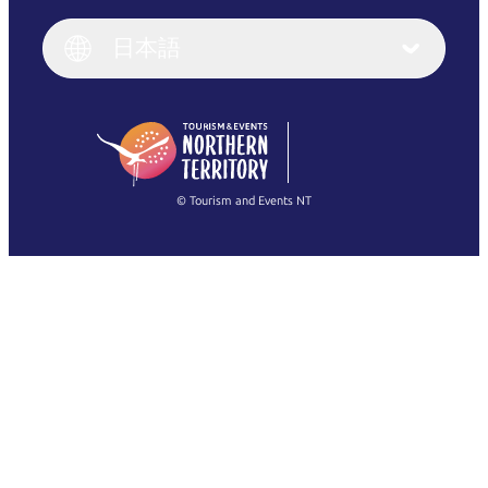
Italiano
English (UK)
日本語
Deutsch
English (US)
日本語
English
简体中文
(Singapore)
繁體中文
Français
© Tourism and Events NT