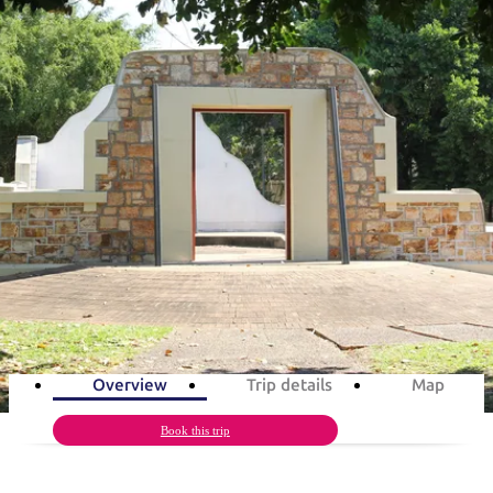
ブ
グ
ネ
ン
園
物
園
統
ィ
立
な
ル
ラ
ル
諸
釣
公
体
ズ
ン
国
旅
ナ
最
島
り
園
験
保
ピ
立
の
旅程案
護
ン
公
コ
も
ビ
区
グ
園
ツ
人
ゲ
ダーウィンのヘリテージをた
体
計
気
ー
験
画
が
る1日
シ
と
高
予
い
ョ
1
day
Total Distance
4km
4
activities
約
場
旅
ン
所
行
タ
エ
イ
実
リ
プ
用
ア
ア
Overview
Trip details
Map
的
ウ
な
ト
Book this trip
情
バ
現
報
ッ
地