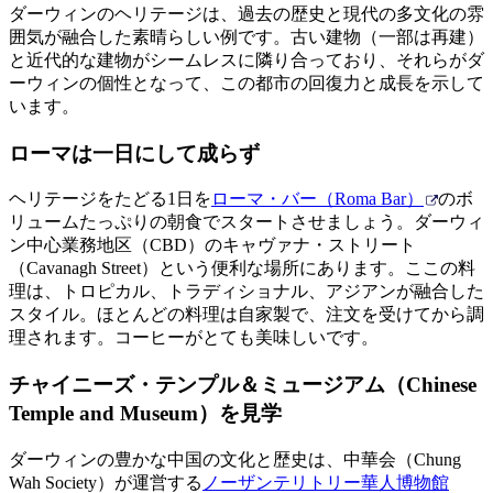
ア
ダーウィンのヘリテージは、過去の歴史と現代の多文化の雰
ク
で
ク
囲気が融合した素晴らしい例です。古い建物（一部は再建）
と
し
テ
と近代的な建物がシームレスに隣り合っており、それらがダ
ア
た
計
ーウィンの個性となって、この都市の回復力と成長を示して
ィ
ウ
います。
い
画
ビ
ト
こ
ツ
テ
ローマは一日にして成らず
ド
と
ー
ィ
ア
ル
ヘリテージをたどる1日を
ローマ・バー（Roma Bar）
のボ
リュームたっぷりの朝食でスタートさせましょう。ダーウィ
ン中心業務地区（CBD）のキャヴァナ・ストリート
（Cavanagh Street）という便利な場所にあります。ここの料
地
理は、トロピカル、トラディショナル、アジアンが融合した
旅
域
スタイル。ほとんどの料理は自家製で、注文を受けてから調
行
ご
理されます。コーヒーがとても美味しいです。
を
と
チャイニーズ・テンプル＆ミュージアム（Chinese
計
に
Temple and Museum）を見学
画
散
す
策
ダーウィンの豊かな中国の文化と歴史は、中華会（Chung
る
Wah Society）が運営する
ノーザンテリトリー華人博物館