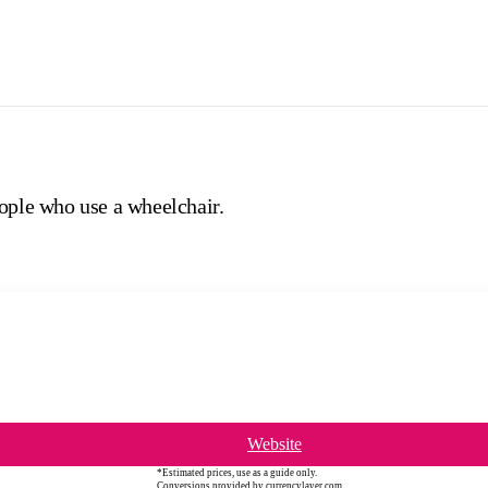
eople who use a wheelchair.
Website
*Estimated prices, use as a guide only.
Conversions provided by currencylayer.com