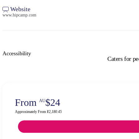
Website
www.hipcamp.com
Accessibility
Caters for p
From
$24
AU
Approximately From
¥2,180.45