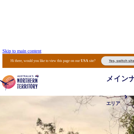
Skip to main content
Yes, switch sit
Hi there, would you like to view this page on our
USA
site?
メイン
エリア