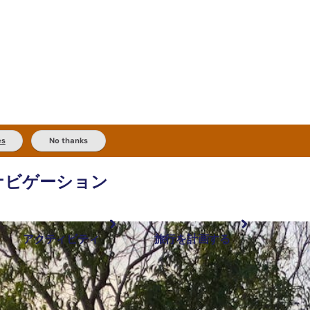
es
No thanks
ナビゲーション
アクティビティ
旅行を計画する
最も人気が高い場所
計画と予約
体験
旅行タイプ
アウトバックとアウトドア
実用的な情報
現地でしたいこと
計画ツール
地域ごとに散
検索: