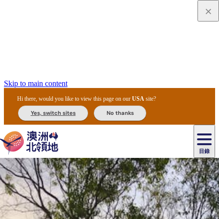
Skip to main content
Hi there, would you like to view this page on our
USA
site?
Yes, switch sites
No thanks
目錄
原
住
民
租
卡
文
愛
美
車
卡
李
自
達
化
麗
食
導
節
和
杜
戶
治
然
瓦
卡
爾
體
住
斯
攻
覽
主
慶
交
國
外
菲
和
塔
魯
茨
文
驗
宿
泉
略
團
烏
與
通
家
和
特
野
卡
歷
尼
卡
奧
魯
活
工
公
探
國
生
國
史
目
特
魯
里
魯
動
具
園
險
家
動
家
與
東
馬
露
米
/
查
公
植
公
文
提
阿
豪