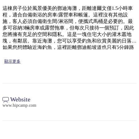
規
規
劃
劃
這棟房子位於風景優美的鄧迪海灘，距離達爾文僅1.5小時車
按
程，適合自備衛浴的房車/露營車和帳篷。這裡沒有其他設
您
工
地
施，客人必須自備衛生間/淋浴間，便攜式馬桶是必要的。最
的
具
多可容納3輛房車或露營拖車，但每次只接待一個預訂，因此
區
旅
您將擁有充足的空間和隱私。這是一塊住宅大小的灌木叢地
探
行
塊，有鄰居。靠近海灘，您可以享受釣魚和欣賞美麗的日落。
索
如果您想體驗近海釣魚，這裡距離鄧迪船坡道也只有5分鐘路
程。房源提供營火坑，供客人夜晚使用。請在生火前確認是否
有任何限制。請自備柴火。歡迎攜帶寵物！ 12歲及以下兒童
顯示更多
免費。最多可容納15人。
搜
尋:
Website
www.hipcamp.com
Sign
up