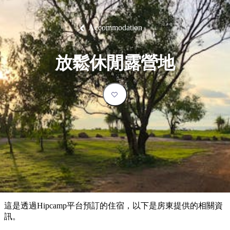
塔
營
魯
錄
魔
/
園
物
園
物
維
納
華
蘭
和
克
鬼
西
群
釣
姆
旅
卡
豪
國
大
麥
島
魚
地
游
溫
華
家
自
理
馬
克
Accommodation
最
體
泉
野
公
駕
必
石
古
唐
池
營
園
遊
保
克
納
受
驗
訪
護
瀑
國
規
區
布
家
歡
景
放鬆休閒露營地
公
劃
園
迎
點
和
目
旅
預
的
客
訂
地
類
型
必
玩
實
內
活
用
陸
動
推
資
和
薦
訊
戶
榜
這是透過Hipcamp平台預訂的住宿，以下是房東提供的相關資
外
單
訊。