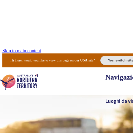
Skip to main content
Yes, switch sit
Hi there, would you like to view this page on our
USA
site?
Navigazi
Luoghi da vi
Pianifi
I l