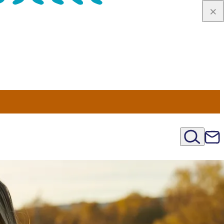
viaggio
oni