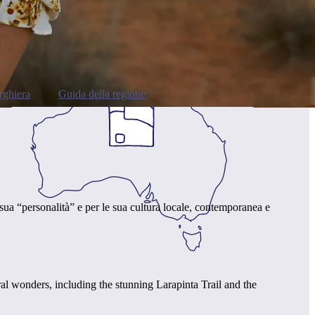
rghiera
Guida della regione
 sua “personalità” e per le sua cultura locale, contemporanea e
ural wonders, including the stunning Larapinta Trail and the