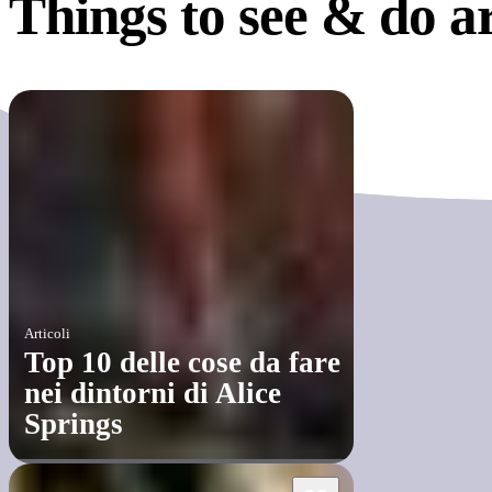
Things to see &
do a
Articoli
​Top 10 delle cose da fare
nei dintorni di Alice
Springs