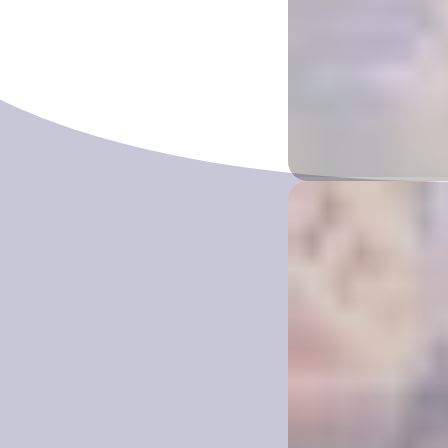
Festa di 
Darwin Region
5 –