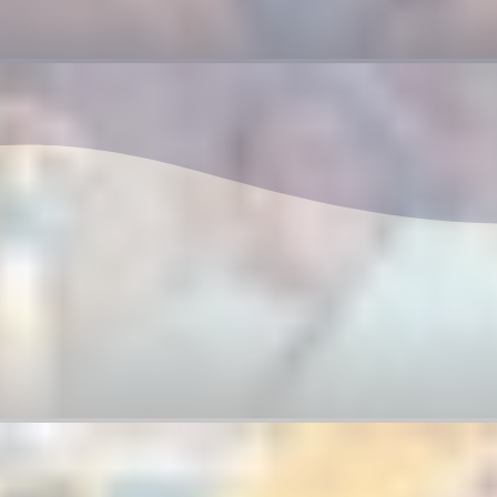
l villaggio di Parap
deserto
10 September – 25 October 2026