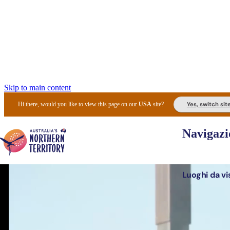
Skip to main content
Yes, switch sit
Hi there, would you like to view this page on our
USA
site?
Navigazi
Luoghi da vi
Pianifi
I l