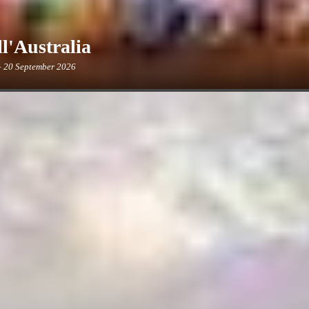
'Australia
– 20 September 2026
 l'MXGP, che darà spettacolo in Australia, con un'eccitazione alle stelle dopo 
mo circuito.
Darwin
 23 August 2026