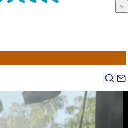
viaggio
oni