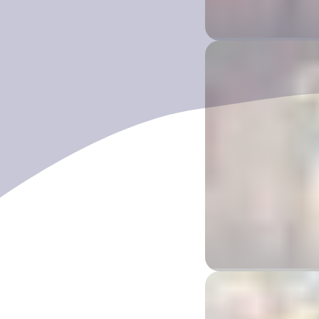
Mercato de
Darwin Region
Folla del 
Alice Springs Region