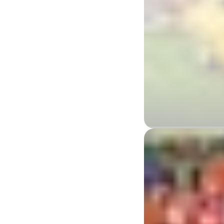
Centro R
Alice Springs Region