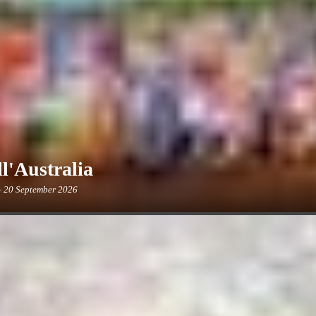
'Australia
– 20 September 2026
 l'MXGP, che darà spettacolo in Australia, con un'eccitazione alle stelle dopo 
mo circuito.