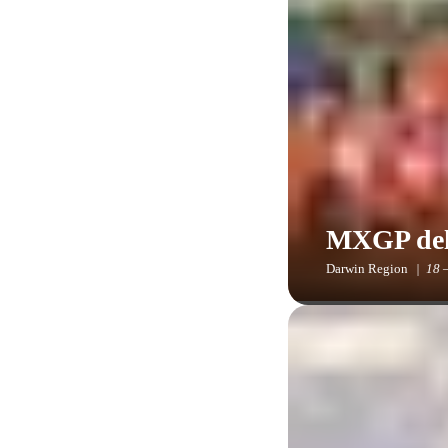
MXGP dell
Darwin Region
18 
Darwin si animerà con
pubblico sul nuovissi