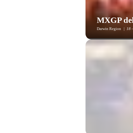
MXGP dell
Darwin Region
18 
Darwin si animerà con
pubblico sul nuovissi
Festa di 
Darwin Region
5 –