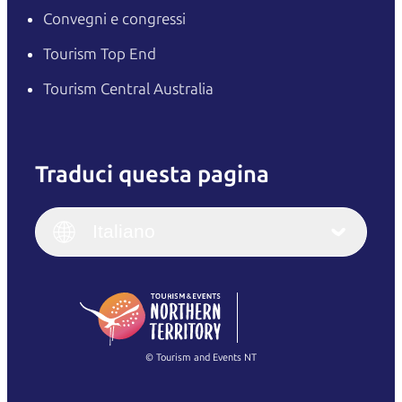
Convegni e congressi
Tourism Top End
Tourism Central Australia
Traduci questa pagina
English
Italiano
English (UK)
Italiano
Deutsch
English (US)
日本語
English
简体中文
(Singapore)
繁體中文
Français
© Tourism and Events NT