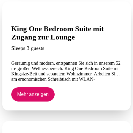
King One Bedroom Suite mit
Zugang zur Lounge
Sleeps 3 guests
Geräumig und modern, entspannen Sie sich in unserem 52
m² großen Wellnessbereich. King One Bedroom Suite mit
Kingsize-Bett und separatem Wohnzimmer. Arbeiten Sie
am ergonomischen Schreibtisch mit WLAN-
Internetzugang (gebührenpflichtig) und genießen Sie ein
kaltes Getränk oder einen Snack aus der Minibar.
Mehr anzeigen
Genießen Sie exklusiven Zugang zur Executive Lounge
für bis zu zwei Personen, eine kostenlose Morgenzeitung
auf Ihrem Zimmer, eine universelle Ladestation für
Telefone und einen Turndown-Service. Auf unseren
oberen Etagen gelegen, um Ihnen einen atemberaubenden,
funkelnden Blick auf den Hafen von Darwin zu bieten.
Twin Suiten mit einem Schlafzimmer sind ebenfalls
verfügbar.