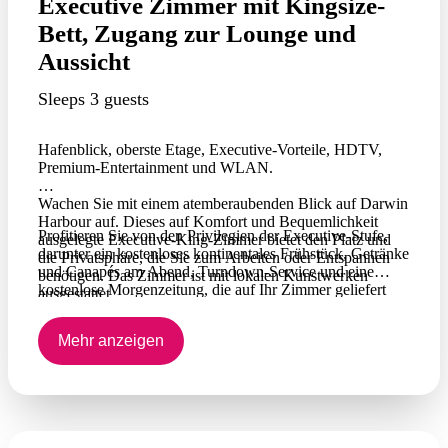
Executive Zimmer mit Kingsize-
Bett, Zugang zur Lounge und
Aussicht
Sleeps 3 guests
Hafenblick, oberste Etage, Executive-Vorteile, HDTV,
Premium-Entertainment und WLAN.
Wachen Sie mit einem atemberaubenden Blick auf Darwin
Harbour auf. Dieses auf Komfort und Bequemlichkeit
Profitieren Sie von den Privilegien der Executive-Stufe,
ausgelegte Executive-King-Zimmer bietet den Platz und
darunter ein kostenloses kontinentales Frühstück, Getränke
die Privatsphäre, die Sie zum Arbeiten oder Entspannen
und Canapés am Abend, Turndown-Service und eine
benötigen. Das Zimmer ist mit lokalen Kunstwerken
kostenlose Morgenzeitung, die auf Ihr Zimmer geliefert
ausgestattet.
wird. Sehen Sie sich On-Demand-Filme auf dem HDTV
an, bleiben Sie mit WLAN in Kontakt und behalten Sie
Mehr anzeigen
am Arbeitsplatz den Überblick.