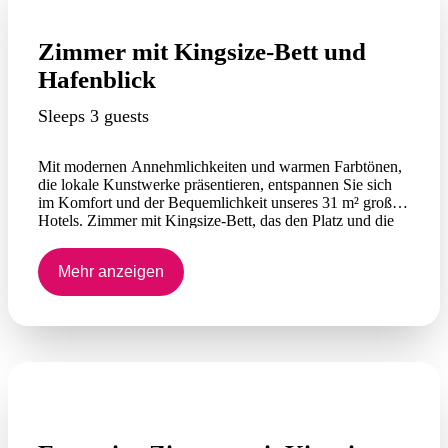
Zimmer mit Kingsize-Bett und
Hafenblick
Sleeps 3 guests
Mit modernen Annehmlichkeiten und warmen Farbtönen,
die lokale Kunstwerke präsentieren, entspannen Sie sich
im Komfort und der Bequemlichkeit unseres 31 m² großen
Hotels. Zimmer mit Kingsize-Bett, das den Platz und die
Privatsphäre bietet, die Sie zum Arbeiten oder Entspannen
benötigen. Sehen Sie sich Ihre Lieblingssendung auf
Mehr anzeigen
unserem HDTV an. Bleiben Sie in Kontakt mit WLAN-
Internetzugang (gebührenpflichtig) oder entspannen Sie
sich bei einem Snack aus Ihrer privaten Minibar. Genießen
Sie die Sonne von Darwin mit Panoramablick auf den
atemberaubenden Hafen von Darwin. Doppelzimmer
Doppelzimmer mit Aussicht sind ebenfalls verfügbar.