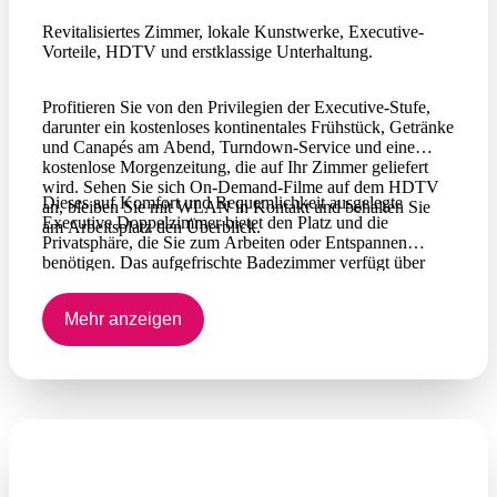
Revitalisiertes Zimmer, lokale Kunstwerke, Executive-
Vorteile, HDTV und erstklassige Unterhaltung.
Profitieren Sie von den Privilegien der Executive-Stufe,
darunter ein kostenloses kontinentales Frühstück, Getränke
und Canapés am Abend, Turndown-Service und eine
kostenlose Morgenzeitung, die auf Ihr Zimmer geliefert
wird. Sehen Sie sich On-Demand-Filme auf dem HDTV
Dieses auf Komfort und Bequemlichkeit ausgelegte
an, bleiben Sie mit WLAN in Kontakt und behalten Sie
Executive Doppelzimmer bietet den Platz und die
am Arbeitsplatz den Überblick.
Privatsphäre, die Sie zum Arbeiten oder Entspannen
benötigen. Das aufgefrischte Badezimmer verfügt über
intelligente Beleuchtung, hochwertige Armaturen und eine
Regendusche.
Mehr anzeigen