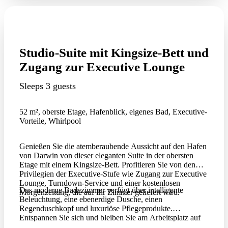
Studio-Suite mit Kingsize-Bett und
Zugang zur Executive Lounge
Sleeps 3 guests
52 m², oberste Etage, Hafenblick, eigenes Bad, Executive-
Vorteile, Whirlpool
Genießen Sie die atemberaubende Aussicht auf den Hafen
von Darwin von dieser eleganten Suite in der obersten
Etage mit einem Kingsize-Bett. Profitieren Sie von den
Privilegien der Executive-Stufe wie Zugang zur Executive
Lounge, Turndown-Service und einer kostenlosen
Das moderne Badezimmer verfügt über intelligente
Morgenzeitung, die auf Ihr Zimmer geliefert wird.
Beleuchtung, eine ebenerdige Dusche, einen
Regenduschkopf und luxuriöse Pflegeprodukte.
Entspannen Sie sich und bleiben Sie am Arbeitsplatz auf
dem Laufenden und bleiben Sie mit Wi-Fi in Kontakt