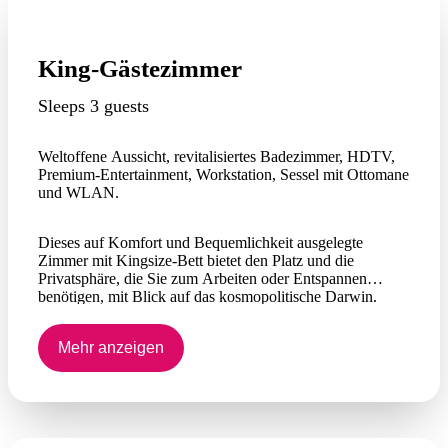
King-Gästezimmer
Sleeps 3 guests
Weltoffene Aussicht, revitalisiertes Badezimmer, HDTV,
Premium-Entertainment, Workstation, Sessel mit Ottomane
und WLAN.
Dieses auf Komfort und Bequemlichkeit ausgelegte
Zimmer mit Kingsize-Bett bietet den Platz und die
Privatsphäre, die Sie zum Arbeiten oder Entspannen
benötigen, mit Blick auf das kosmopolitische Darwin.
Genießen Sie revitalisierte Badezimmer mit intelligenter
Beleuchtung und begehbaren Duschen. On-Demand-
Mehr anzeigen
Filme auf dem HDTV ansehen. Bleiben Sie mit WLAN in
Kontakt und behalten Sie am Arbeitsplatz den Überblick.