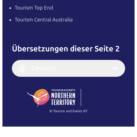
Tourism Top End
Tourism Central Australia
Übersetzungen dieser Seite 2
English
Italiano
English (UK)
Deutsch
Deutsch
English (US)
日本語
English
简体中文
(Singapore)
繁體中文
Français
© Tourism and Events NT
Alle Fotos anzeigen