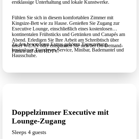
erstklassige Unterhaltung und lokale Kunstwerke.
Fühlen Sie sich in diesem komfortablen Zimmer mit
Kingsize-Bett wie zu Hause. Genießen Sie Zugang zur
Executive Lounge, einschließlich eines kostenlosen
kontinentalen Frühstücks und Getränken und Canapés am
Abend. Erledigen Sie Ihre Arbeit am Schreibtisch über
Zu den besonderen Extras gehören Tageszeitung,
unser WLAN oder entspannen Sie sich bei On-Demand-
kostenloser Turndown-Service, Minibar, Bademantel und
Filmen auf dem HDTV.
Hausschuhe.
Doppelzimmer Executive mit
Lounge-Zugang
Sleeps 4 guests