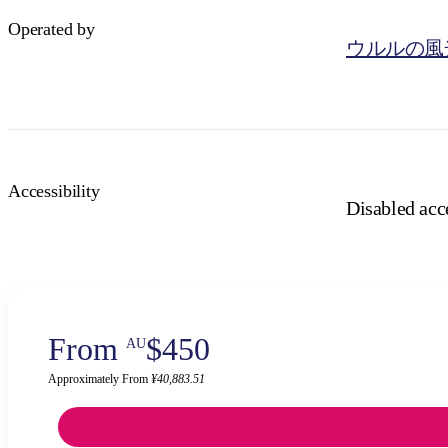
Operated by
ウルルの風
Accessibility
Disabled acce
From
$450
AU
Approximately From
¥40,883.51