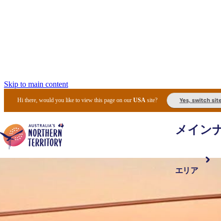
Skip to main content
Yes, switch sit
Hi there, would you like to view this page on our
USA
site?
メイン
エリア