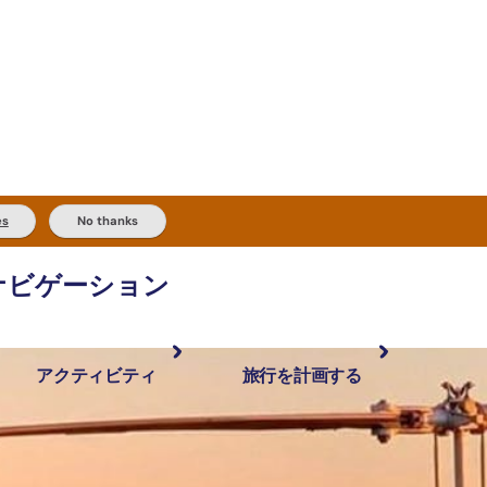
es
No thanks
ナビゲーション
アクティビティ
旅行を計画する
最も人気が高い場所
計画と予約
体験
旅行タイプ
アウトバックとアウトドア
実用的な情報
現地でしたいこと
計画ツール
地域ごとに散
検索: