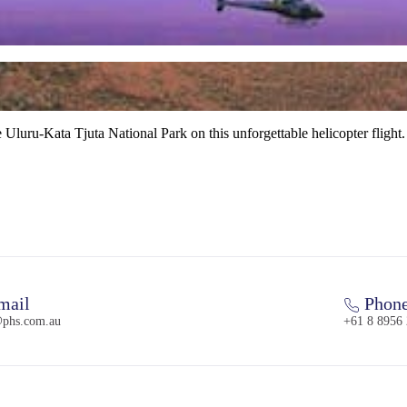
 Uluru-Kata Tjuta National Park on this unforgettable helicopter flight.
mail
Phon
@phs.com.au
+61 8 8956