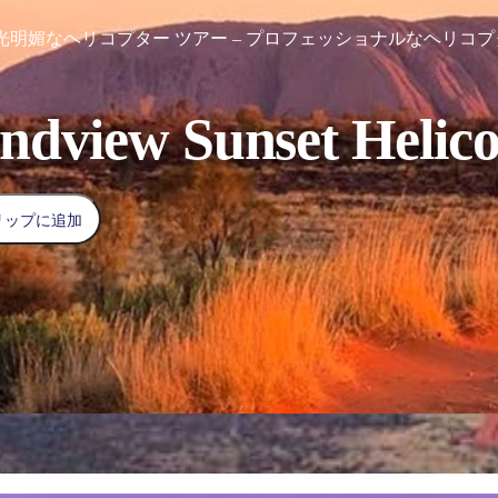
光明媚なヘリコプター ツアー – プロフェッショナルなヘリコプ
ndview Sunset Helico
リップに追加