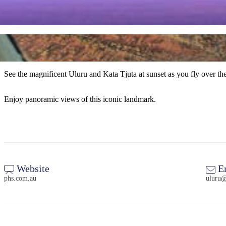
See the magnificent Uluru and Kata Tjuta at sunset as you fly over the
Enjoy panoramic views of this iconic landmark.
Website
E
phs.com.au
uluru