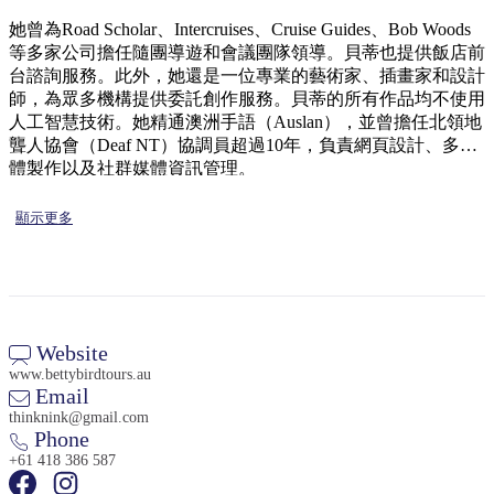
規
規
劃
劃
她曾為Road Scholar、Intercruises、Cruise Guides、Bob Woods
按
等多家公司擔任隨團導遊和會議團隊領導。貝蒂也提供飯店前
您
工
地
台諮詢服務。此外，她還是一位專業的藝術家、插畫家和設計
的
具
師，為眾多機構提供委託創作服務。貝蒂的所有作品均不使用
區
旅
人工智慧技術。她精通澳洲手語（Auslan），並曾擔任北領地
探
行
聾人協會（Deaf NT）協調員超過10年，負責網頁設計、多媒
索
體製作以及社群媒體資訊管理。
顯示更多
搜
尋:
Website
www.bettybirdtours.au
Email
thinknink@gmail.com
Sign
Phone
up
+61 418 386 587