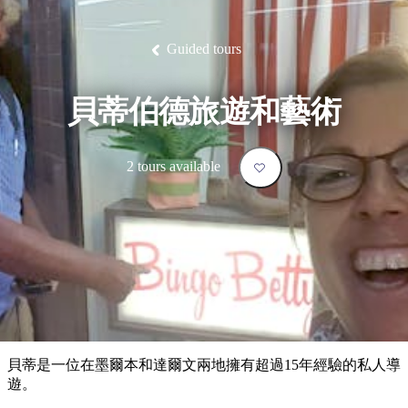
塔
營
魯
錄
魔
/
園
物
園
物
維
納
華
蘭
和
克
鬼
西
群
釣
姆
旅
卡
豪
國
大
麥
島
魚
地
游
溫
華
家
自
理
馬
克
Guided tours
最
體
泉
野
公
駕
必
石
古
唐
池
營
園
遊
保
克
納
受
驗
訪
護
瀑
國
規
區
布
家
歡
景
貝蒂伯德旅遊和藝術
公
劃
園
迎
點
和
目
旅
預
2 tours available
的
客
訂
地
類
型
必
玩
實
內
活
用
陸
動
推
資
和
薦
訊
戶
榜
貝蒂是一位在墨爾本和達爾文兩地擁有超過15年經驗的私人導
外
單
遊。