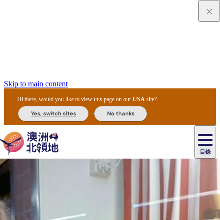
Skip to main content
Hi there, would you like to view this page on our
USA
site?
Yes, switch sites
No thanks
目錄
原
住
民
租
卡
文
愛
美
車
卡
李
自
達
化
麗
食
導
節
和
杜
戶
治
然
瓦
卡
爾
體
住
斯
攻
覽
主
慶
交
國
外
菲
和
塔
魯
茨
文
驗
宿
泉
略
團
烏
與
通
家
和
特
野
卡
歷
尼
卡
奧
魯
活
工
公
探
國
生
國
史
目
特
魯
里
魯
動
具
園
險
家
動
家
與
東
馬
露
米
/
查
公
植
公
文
提
阿
豪