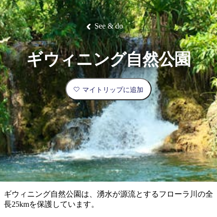
ブ
グ
ネ
ン
園
物
園
統
ィ
立
な
ル
ラ
ル
諸
釣
公
体
ズ
ン
国
旅
ナ
最
島
り
園
験
保
ピ
立
の
See & do
護
ン
公
コ
も
ビ
区
グ
園
ツ
人
ゲ
ギウィニング自然公園
体
計
気
ー
験
画
が
シ
と
高
マイトリップに追加
予
い
ョ
約
場
旅
ン
所
行
タ
エ
イ
実
リ
プ
用
ア
ア
的
ウ
な
ト
ギウィニング自然公園は、湧水が源流とするフローラ川の全
情
バ
現
長25kmを保護しています。
報
ッ
地