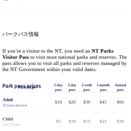
パークパス情報
If you’re a visitor to the NT, you need an
NT Parks
Visitor Pass
to visit most national parks and reserves. The
pass allows you to visit all parks and reserves managed by
the NT Government within your valid dates.
Park pass prices
1-day
3-day
2-week
1-month
Annual
Pass type
pass
pass
pass
pass
pass
Adult
$10
$20
$30
$45
$60
18 years and over
Child
$5
$10
$15
$22
$30
5 to 17 years