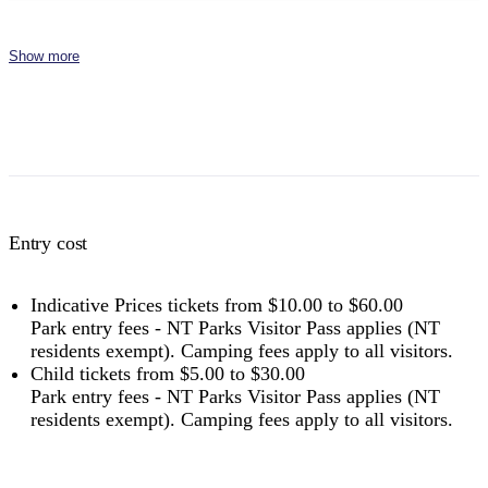
Family
$25
$50
$75
$110
$150
2 adults and 4 children
Show more
Concession
Holders of Australian Government
$8
$16
$24
$36
$48
issued Seniors Card, Pensioner
Concession Card or DVA Card.
NT residents don't need a visitor pass but may be asked to
show proof of residency, such as a valid NT driver licence.
Entry cost
Buy your pass online
or find out more about
passes &
permits in the NT
.
Indicative Prices tickets from $10.00 to $60.00
Park entry fees - NT Parks Visitor Pass applies (NT
residents exempt). Camping fees apply to all visitors.
Child tickets from $5.00 to $30.00
Park entry fees - NT Parks Visitor Pass applies (NT
residents exempt). Camping fees apply to all visitors.