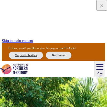
Skip to main content
Hi there, would you like to view this page on our
USA
site?
Yes, switch sites
No thanks
ジ
カ
ョ
ウ
フ
ア
ル
リ
ル
ェ
ウ
お
ル
ッ
ル/
フ
ガ
ス
ト
得
メニ
リ
カ
ト
エ
先
ー
イ
ュー
ア
テ
交
ド
な
ッ
ル
ジ
ア
住
ド
ド
リ
ィ
通
カ
ア・
プ
チ
ル
ャ/
ー
民
ダ
＆
同
ス
バ
機
カ
ア
ラ
フ
/
キ
ウ
ズ
文
宿
ー
ド
行
ス
ル
関
ド
ク
ン
ィ
ワ
ラ
デ
ャ
ェ
ロ
化
泊
ウ
リ
ツ
プ
と
＆
ゥ
テ
＆
ー
自
タ
ニ
グ
ビ
ン
ス
ッ
体
施
ィ
ン
ア
メ
リ
イ
レ
国
ィ
オ
ル
然
ル
ト
ジ
ル
ピ
ト
ク
験
設
ン
ク
ー
ン
ベ
ン
立
ビ
フ
ド
と
カ
歴
ミ
ュ
ズ・
ン
マ
グ
ン
タ
公
テ
ァ
国
野
国
史
イ
テ
ル
ア
マ
グ
ク
ズ
ト
ル
園
ィ
ー
立
生
立
と
ィ
ク
リ
ー
&
ド
公
生
公
伝
ウ
国
ー