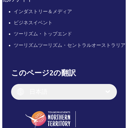
インダストリー＆メディア
ビジネスイベント
ツーリズム・トップエンド
ツーリズムツーリズム・セントラルオーストラリア
このページ2の翻訳
English
Italiano
English (UK)
日本語
Deutsch
English (US)
日本語
English
简体中文
(Singapore)
繁體中文