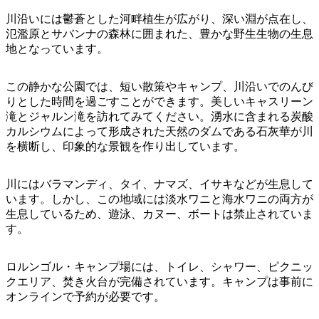
ア
ク
で
川沿いには鬱蒼とした河畔植生が広がり、深い淵が点在し、
ク
と
し
氾濫原とサバンナの森林に囲まれた、豊かな野生生物の生息
テ
ア
地となっています。
た
計
ィ
ウ
い
画
ビ
ト
この静かな公園では、短い散策やキャンプ、川沿いでのんび
こ
ツ
テ
りとした時間を過ごすことができます。美しいキャスリーン
ド
と
ー
ィ
滝とジャルン滝を訪れてみてください。湧水に含まれる炭酸
ア
ル
カルシウムによって形成された天然のダムである石灰華が川
を横断し、印象的な景観を作り出しています。
地
川にはバラマンディ、タイ、ナマズ、イサキなどが生息して
旅
います。しかし、この地域には淡水ワニと海水ワニの両方が
域
行
生息しているため、遊泳、カヌー、ボートは禁止されていま
ご
す。
を
と
計
に
ロルンゴル・キャンプ場には、トイレ、シャワー、ピクニッ
画
散
クエリア、焚き火台が完備されています。キャンプは事前に
す
策
オンラインで予約が必要です。
る