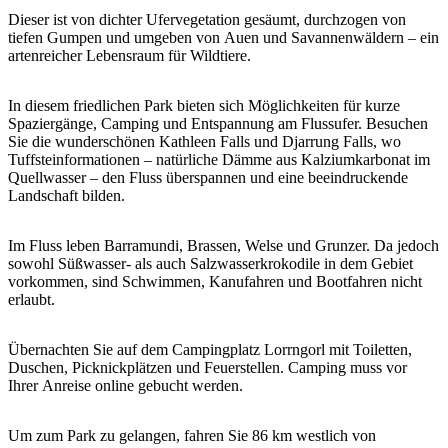
Sign
Dieser ist von dichter Ufervegetation gesäumt, durchzogen von
up
tiefen Gumpen und umgeben von Auen und Savannenwäldern – ein
artenreicher Lebensraum für Wildtiere.
In diesem friedlichen Park bieten sich Möglichkeiten für kurze
Spaziergänge, Camping und Entspannung am Flussufer. Besuchen
Sie die wunderschönen Kathleen Falls und Djarrung Falls, wo
Tuffsteinformationen – natürliche Dämme aus Kalziumkarbonat im
Quellwasser – den Fluss überspannen und eine beeindruckende
Landschaft bilden.
Im Fluss leben Barramundi, Brassen, Welse und Grunzer. Da jedoch
sowohl Süßwasser- als auch Salzwasserkrokodile in dem Gebiet
vorkommen, sind Schwimmen, Kanufahren und Bootfahren nicht
erlaubt.
Übernachten Sie auf dem Campingplatz Lorrngorl mit Toiletten,
Duschen, Picknickplätzen und Feuerstellen. Camping muss vor
Ihrer Anreise online gebucht werden.
Um zum Park zu gelangen, fahren Sie 86 km westlich von