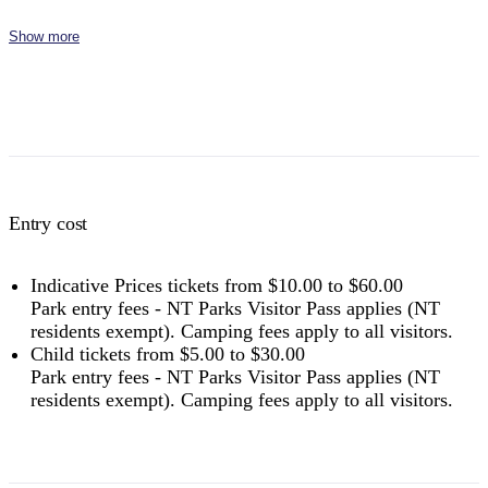
Family
$25
$50
$75
$110
$150
2 adults and 4 children
Show more
Concession
Holders of Australian Government
$8
$16
$24
$36
$48
issued Seniors Card, Pensioner
Concession Card or DVA Card.
NT residents don't need a visitor pass but may be asked to
show proof of residency, such as a valid NT driver licence.
Entry cost
Buy your pass online
or find out more about
passes &
permits in the NT
.
Indicative Prices tickets from $10.00 to $60.00
Park entry fees - NT Parks Visitor Pass applies (NT
residents exempt). Camping fees apply to all visitors.
Child tickets from $5.00 to $30.00
Park entry fees - NT Parks Visitor Pass applies (NT
residents exempt). Camping fees apply to all visitors.