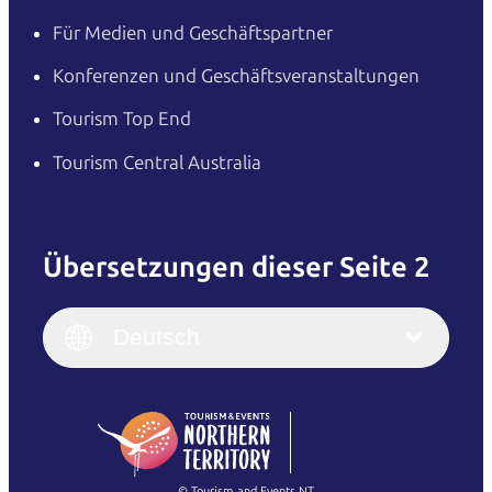
Für Medien und Geschäftspartner
Konferenzen und Geschäftsveranstaltungen
Tourism Top End
Tourism Central Australia
Übersetzungen dieser Seite 2
English
Italiano
English (UK)
Deutsch
Deutsch
English (US)
日本語
English
简体中文
(Singapore)
繁體中文
Français
© Tourism and Events NT