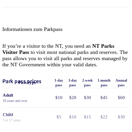
Informationen zum Parkpass
If you’re a visitor to the NT, you need an
NT Parks
Visitor Pass
to visit most national parks and reserves. The
pass allows you to visit all parks and reserves managed by
the NT Government within your valid dates.
Park pass prices
1-day
3-day
2-week
1-month
Annual
Pass type
pass
pass
pass
pass
pass
Adult
$10
$20
$30
$45
$60
18 years and over
Child
$5
$10
$15
$22
$30
5 to 17 years