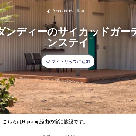
ブ
グ
ネ
ン
園
物
園
統
ィ
立
な
ル
ラ
ル
諸
釣
公
体
ズ
ン
国
旅
ナ
Accommodation
最
島
り
園
験
保
ピ
立
の
護
ン
公
コ
も
ビ
区
グ
園
ツ
人
ダンディーのサイカッドガー
ゲ
体
計
気
ー
ンステイ
験
画
が
シ
と
高
予
い
ョ
マイトリップに追加
約
場
旅
ン
所
行
タ
エ
イ
実
リ
プ
用
ア
ア
的
ウ
な
ト
こちらはHipcamp経由の宿泊施設です。
情
バ
現
報
ッ
地