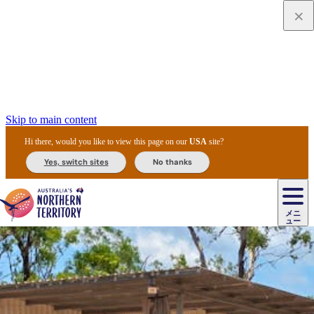
Skip to main content
Hi there, would you like to view this page on our
USA
site?
Yes, switch sites
No thanks
ジ
カ
ョ
ウ
フ
ア
ル
リ
ル
ェ
ウ
お
ル
ッ
ル/
フ
ガ
ス
ト
得
メニ
リ
カ
ト
エ
先
ー
イ
ュー
ア
テ
交
ド
な
ッ
ル
ジ
ア
住
ド
ド
リ
ィ
通
カ
ア・
プ
チ
ル
ャ/
ー
民
ダ
＆
同
ス
バ
機
カ
ア
ラ
フ
/
キ
ウ
ズ
文
宿
ー
ド
行
ス
ル
関
ド
ク
ン
ィ
ワ
ラ
デ
ャ
ェ
ロ
化
泊
ウ
リ
ツ
プ
と
＆
ゥ
テ
＆
ー
自
タ
ニ
グ
ビ
ン
ス
ッ
体
施
ィ
ン
ア
メ
リ
イ
レ
国
ィ
オ
ル
然
ル
ト
ジ
ル
ピ
ト
ク
験
設
ン
ク
ー
ン
ベ
ン
立
ビ
フ
ド
と
カ
歴
ミ
ュ
ズ・
ン
マ
グ
ン
タ
公
テ
ァ
国
野
国
史
イ
テ
ル
ア
マ
グ
ク
ズ
ト
ル
園
ィ
ー
立
生
立
と
ィ
ク
リ
ー
&
ド
公
生
公
伝
ウ
国
ー