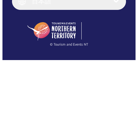
日本語
Deutsch
English (US)
日本語
English
简体中文
(Singapore)
繁體中文
Français
© Tourism and Events NT
すべての写真を表示