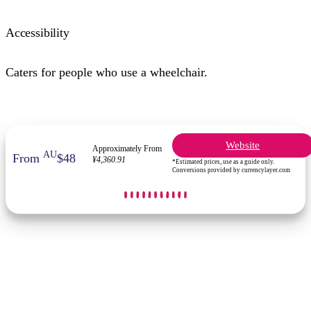
Accessibility
Caters for people who use a wheelchair.
検
索:
Website
Approximately From
AU
From
$48
¥4,360.91
*Estimated prices, use as a guide only.
Sign
Conversions provided by currencylayer.com
up