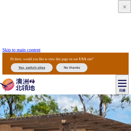
Skip to main content
Hi there, would you like to view this page on our
USA
site?
Yes, switch sites
No thanks
目錄
原
住
民
租
卡
文
愛
美
車
卡
李
自
達
化
麗
食
導
節
和
杜
戶
治
然
瓦
卡
爾
體
住
斯
攻
覽
主
慶
交
國
外
菲
和
塔
魯
茨
文
驗
宿
泉
略
團
烏
與
通
家
和
特
野
卡
歷
尼
卡
奧
魯
活
工
公
探
國
生
國
史
目
特
魯
里
魯
動
具
園
險
家
動
家
與
東
馬
露
米
/
查
公
植
公
文
提
阿
豪