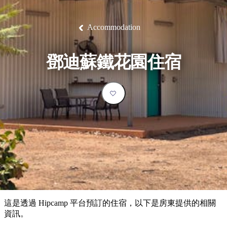
塔
營
魯
錄
魔
/
園
物
園
物
維
納
華
蘭
和
克
鬼
西
群
釣
姆
旅
卡
豪
國
大
麥
島
魚
地
游
溫
華
家
自
理
馬
克
Accommodation
最
體
泉
野
公
駕
必
石
古
唐
池
營
園
遊
保
克
納
受
驗
訪
護
瀑
國
規
區
布
家
歡
景
鄧迪蘇鐵花園住宿
公
劃
園
迎
點
和
目
旅
預
的
客
訂
地
類
型
必
玩
實
內
活
用
陸
動
推
資
和
薦
訊
戶
榜
這是透過 Hipcamp 平台預訂的住宿，以下是房東提供的相關
外
單
資訊。