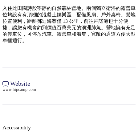
規
規
劃
劃
入住此田園詩般寧靜的自然叢林營地。兩個獨立衛浴的露營車
按
位均設有有頂棚的混凝土娛樂區，配備風扇、戶外桌椅。營地
您
工
地
位置便利，距離鄧迪海灘僅 13 公里，前往拜諾港也十分便
的
具
捷，讓您有機會釣到價值百萬美元的澳洲肺魚。營地擁有充足
區
旅
的停車位，可停放汽車、露營車和船隻，寬敞的通道方便大型
探
行
車輛通行。
索
Website
搜
www.hipcamp.com
尋:
Sign
Accessibility
up