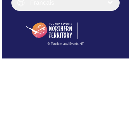
English (UK)
Français
Deutsch
English (US)
日本語
English
简体中文
(Singapore)
繁體中文
Français
© Tourism and Events NT
Voir toutes les photos