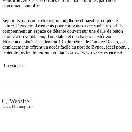
Vous trouverez ci-dessous les informations fournies par l'hôte
concernant son offre.
Séjournez dans un cadre naturel idyllique et paisible, en pleine
Rechercher:
nature. Deux emplacements pour caravanes avec sanitaires privés
comprennent un espace de détente couvert sur une dalle de béton
équipé d'un ventilateur, d'une table et de chaises d'extérieur.
Idéalement situés à seulement 13 kilomètres de Dundee Beach, ces
emplacements offrent un accès facile au port de Bynoe, idéal pour
Sign
tenter de pêcher le barramundi tant convoité. Un vaste espace est
up
disponible pour garer voitures, caravanes et bateaux, avec un accès
direct et facile pour les grands véhicules.
En voir plus
Website
www.hipcamp.com