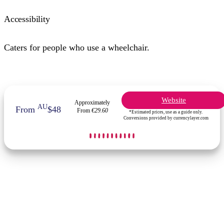
Accessibility
Caters for people who use a wheelchair.
Website
Approximately
AU
From
$48
From
€29.60
*Estimated prices, use as a guide only.
Conversions provided by currencylayer.com