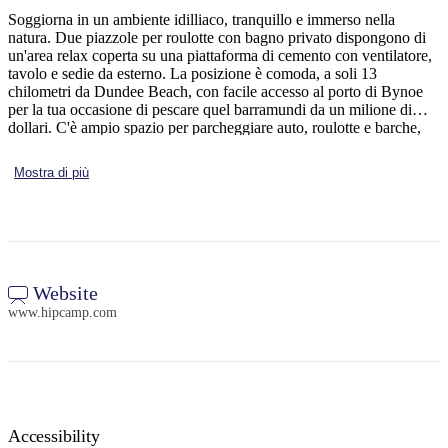
Soggiorna in un ambiente idilliaco, tranquillo e immerso nella
natura. Due piazzole per roulotte con bagno privato dispongono di
un'area relax coperta su una piattaforma di cemento con ventilatore,
tavolo e sedie da esterno. La posizione è comoda, a soli 13
Cerca:
chilometri da Dundee Beach, con facile accesso al porto di Bynoe
per la tua occasione di pescare quel barramundi da un milione di
dollari. C'è ampio spazio per parcheggiare auto, roulotte e barche,
con un ampio e comodo accesso carrabile anche per veicoli di
grandi dimensioni.
Sign
Mostra di più
up
Website
www.hipcamp.com
Accessibility