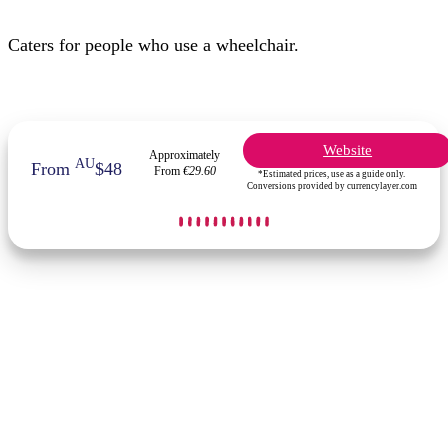
Caters for people who use a wheelchair.
Website
Approximately
AU
From
$48
From
€29.60
*Estimated prices, use as a guide only.
Conversions provided by currencylayer.com