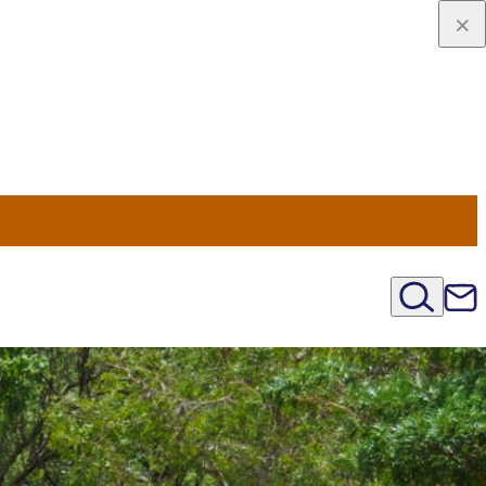
viaggio
oni