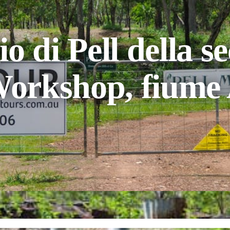
o di Pell della 
orkshop, fiume 