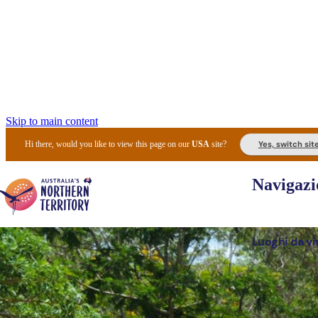
Skip to main content
Yes, switch sit
Hi there, would you like to view this page on our
USA
site?
Navigazi
Luoghi da vi
Pianifi
I l