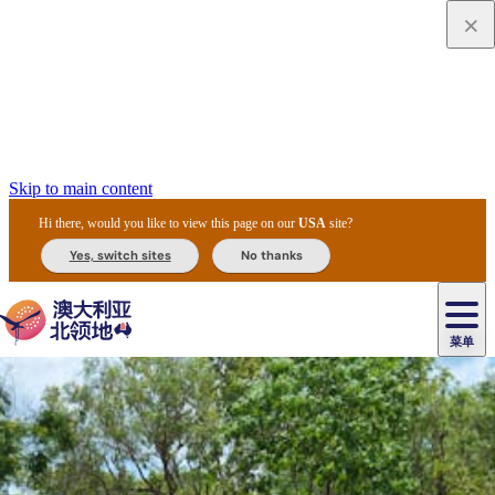
Skip to main content
Hi there, would you like to view this page on our
USA
site?
Yes, switch sites
No thanks
菜单
原
住
导
民
游
卡
文
爱
美
陪
卡
李
自
达
化
丽
食
同
节
租
杜
户
治
然
瓦
卡
尔
体
住
斯
攻
旅
主
庆
车
国
外
菲
和
塔
鲁
茨
文
验
宿
泉
略
程
乌
与
和
家
和
特
野
卡
历
尼
卡
奥
鲁
活
交
公
探
国
生
国
史
导
特
鲁
里
鲁
动
通
园
险
家
动
家
和
东
马
露
米
/
查
公
植
公
遗
提
阿
高