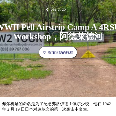
塔
营
鲁
航
魔
/
园
物
园
产
维
纳
端
兰
和
克
鬼
最
体
西
群
钓
姆
旅
卡
豪
国
旅
大
麦
See & do
岛
鱼
地
游
温
华
家
行
受
验
理
马
克
泉
野
公
灵
景
石
古
唐
欢
池
营
园
感
保
克
纳
点
护
瀑
国
WII Pell Airstrip Camp A 4R
规
迎
区
布
家
公
划
目
旅
Workshop，阿德莱德河
园
和
的
行
预
地
者
订
活
添加到我的行程
类
动
型
内
实
陆
用
和
精
信
户
规
选
息
外
划
榜
您
单
佩尔机场的命名是为了纪念弗洛伊德·J·佩尔少校，他在 1942
的
年 2 月 19 日日本对达尔文的第一次袭击中丧生。