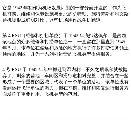
旅
规
按
行
划
它是 1942 年初作为机场发展计划的一部分而开发的，作为飞
地
机打捞、维修和保养设施与更北的萨特勒、施特劳斯和利文斯
工
区
通机场形成鲜明对比，这些机场用作战斗机跑道。
具
探
索
第 4 RSU（维修和打捞单位）于 1942 年底抵达佩尔，是占领
该地点的众多维修和打捞单位之一，一直留在那里直到 1945
年 5 月。该单位在偏远和危险的地方执行了许多打捞任务领土
搜
顶端的地区，并为一系列可运营的飞机类型提供服务。
索:
4 号 RSU 于 1945 年年中搬迁到温内利，不久之后佩尔就被抛
弃了。剩余的营地、车间区和滑行道相对完整，并结合在一起
形成了一个重要的区域，代表了一个单位的活动，该单位没有
Sign
看到运行飞行单位的魅力，但在打捞、维修和恢复运行服务方
up
面发挥了重要作用。飞机类型的范围。