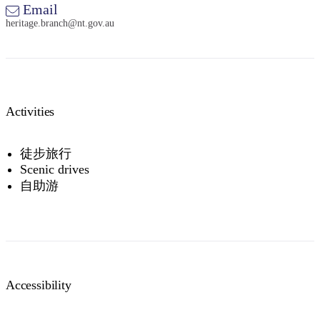
Email
heritage.branch@nt.gov.au
Activities
徒步旅行
Scenic drives
自助游
Accessibility