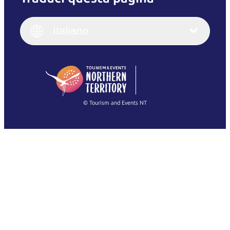
English
Italiano
English (UK)
Italiano
Deutsch
English (US)
日本語
English
简体中文
(Singapore)
繁體中文
Français
© Tourism and Events NT
Mostra tutte le foto