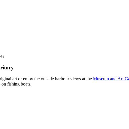
ots
ritory
iginal art or enjoy the outside harbour views at the
Museum and Art Gal
 on fishing boats.