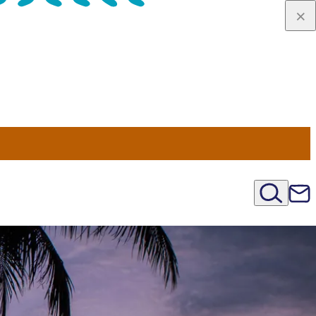
viaggio
oni