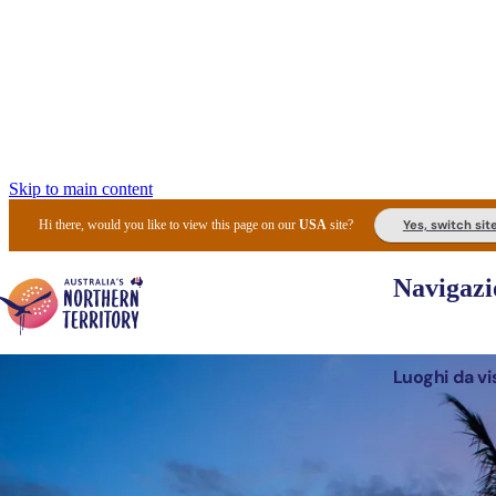
Skip to main content
Yes, switch sit
Hi there, would you like to view this page on our
USA
site?
Navigazi
Luoghi da vi
Pianifi
I l