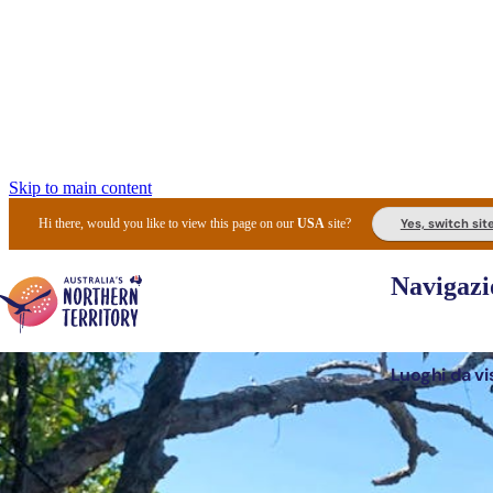
Skip to main content
Yes, switch sit
Hi there, would you like to view this page on our
USA
site?
Navigazi
Luoghi da vi
Pianifi
I l