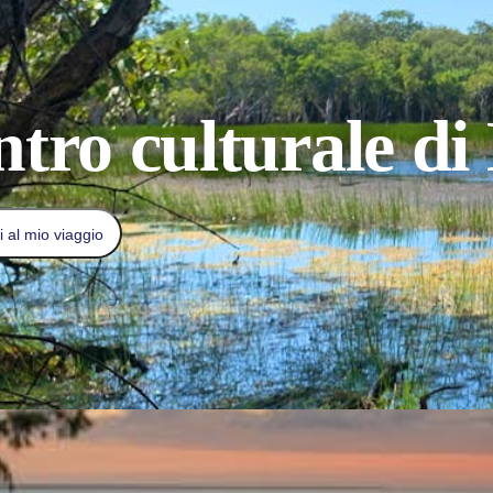
tro culturale di
 al mio viaggio