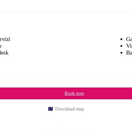
rvizi
o
Vi
desk
Ba
Book now
Download map