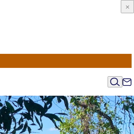
viaggio
oni