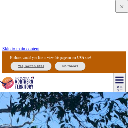
Skip to main content
Hi there, would you like to view this page on our
USA
site?
Yes, switch sites
No thanks
ジ
カ
ョ
ウ
フ
ア
ル
リ
ル
ェ
ウ
お
ル
ッ
ル/
フ
ガ
ス
ト
得
メニ
リ
カ
ト
エ
先
ー
イ
ュー
ア
テ
交
ド
な
ッ
ル
ジ
ア
住
ド
ド
リ
ィ
通
カ
ア・
プ
チ
ル
ャ/
ー
民
ダ
＆
同
ス
バ
機
カ
ア
ラ
フ
/
キ
ウ
ズ
文
宿
ー
ド
行
ス
ル
関
ド
ク
ン
ィ
ワ
ラ
デ
ャ
ェ
ロ
化
泊
ウ
リ
ツ
プ
と
＆
ゥ
テ
＆
ー
自
タ
ニ
グ
ビ
ン
ス
ッ
体
施
ィ
ン
ア
メ
リ
イ
レ
国
ィ
オ
ル
然
ル
ト
ジ
ル
ピ
ト
ク
験
設
ン
ク
ー
ン
ベ
ン
立
ビ
フ
ド
と
カ
歴
ミ
ュ
ズ・
ン
マ
グ
ン
タ
公
テ
ァ
国
野
国
史
イ
テ
ル
ア
マ
グ
ク
ズ
ト
ル
園
ィ
ー
立
生
立
と
ィ
ク
リ
ー
&
ド
公
生
公
伝
ウ
国
ー