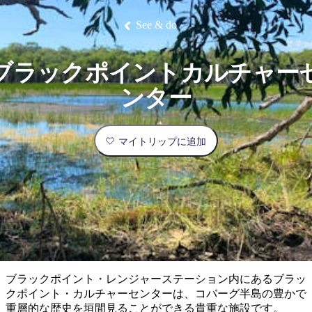
ブ
グ
ネ
ン
園
物
園
統
ィ
立
な
ル
ラ
ル
諸
釣
公
体
ズ
ン
国
旅
ナ
See & do
最
島
り
園
験
保
ピ
立
の
護
ン
公
コ
も
ビ
区
グ
園
ツ
人
ブラックポイントカルチャー
ゲ
体
計
気
ー
ンター
験
画
が
シ
と
高
予
い
ョ
マイトリップに追加
約
場
旅
ン
所
行
タ
エ
イ
実
リ
プ
用
ア
ア
的
ウ
な
ト
ブラックポイント・レンジャーステーション内にあるブラッ
情
バ
現
クポイント・カルチャーセンターは、コバーグ半島の豊かで
報
ッ
地
重層的な歴史を垣間見ることができる貴重な施設です。