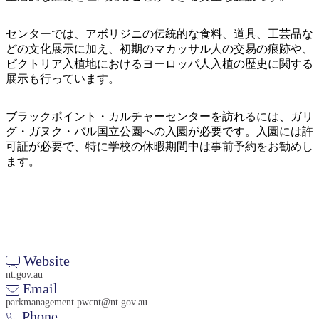
ア
ク
で
ク
と
し
センターでは、アボリジニの伝統的な食料、道具、工芸品な
テ
ア
どの文化展示に加え、初期のマカッサル人の交易の痕跡や、
た
計
ィ
ビクトリア入植地におけるヨーロッパ人入植の歴史に関する
ウ
い
画
ビ
展示も行っています。
ト
こ
ツ
テ
ド
と
ー
ィ
ブラックポイント・カルチャーセンターを訪れるには、ガリ
ア
ル
グ・ガヌク・バル国立公園への入園が必要です。入園には許
可証が必要で、特に学校の休暇期間中は事前予約をお勧めし
ます。
地
旅
域
行
ご
を
と
計
に
Website
画
散
nt.gov.au
Email
す
策
parkmanagement.pwcnt@nt.gov.au
る
Phone