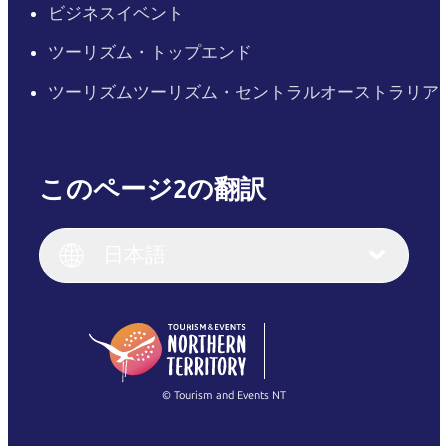
ビジネスイベント
ツーリズム・トップエンド
ツーリズムツーリズム・セントラルオーストラリア
このページ2の翻訳
English
Italiano
English (UK)
日本語
Deutsch
English (US)
日本語
English
简体中文
(Singapore)
繁體中文
Français
© Tourism and Events NT
すべての写真を表示