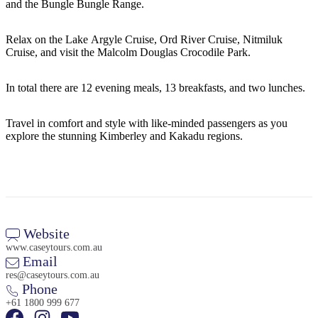
旅
规
按
and the Bungle Bungle Range.
行
划
地
工
区
Relax on the Lake Argyle Cruise, Ord River Cruise, Nitmiluk
Cruise, and visit the Malcolm Douglas Crocodile Park.
具
探
索
In total there are 12 evening meals, 13 breakfasts, and two lunches.
Travel in comfort and style with like-minded passengers as you
搜
explore the stunning Kimberley and Kakadu regions.
索:
Sign
up
Website
www.caseytours.com.au
Email
res@caseytours.com.au
Phone
+61 1800 999 677