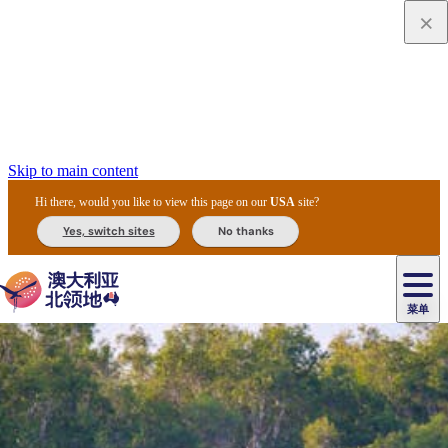
Skip to main content
Hi there, would you like to view this page on our
USA
site?
Yes, switch sites
No thanks
菜单
原
住
导
民
游
卡
文
爱
美
陪
卡
李
自
达
化
丽
食
同
节
租
杜
户
治
然
瓦
卡
尔
体
住
斯
攻
旅
主
庆
车
国
外
菲
和
塔
鲁
茨
文
验
宿
泉
略
程
乌
与
和
家
和
特
野
卡
历
尼
卡
奥
鲁
活
交
公
探
国
生
国
史
导
特
鲁
里
鲁
动
通
园
险
家
动
家
和
东
马
露
米
/
查
公
植
公
遗
提
阿
高