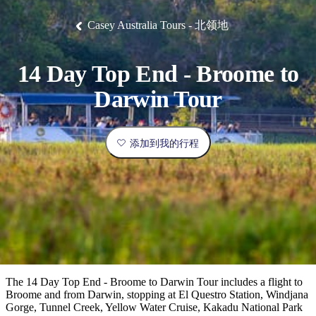
塔
营
鲁
航
魔
/
园
物
园
产
维
纳
端
兰
和
克
鬼
最
体
西
群
钓
姆
旅
卡
豪
国
旅
大
麦
Casey Australia Tours - 北领地
岛
鱼
地
游
温
华
家
行
受
验
理
马
克
泉
野
公
灵
景
石
古
唐
欢
池
营
园
感
保
克
纳
点
护
瀑
国
14 Day Top End - Broome to
规
迎
区
布
家
公
划
目
旅
Darwin Tour
园
和
的
行
预
地
者
订
活
添加到我的行程
类
动
型
内
实
陆
用
和
精
信
户
规
选
息
外
划
榜
您
单
The 14 Day Top End - Broome to Darwin Tour includes a flight to
Broome and from Darwin, stopping at El Questro Station, Windjana
的
Gorge, Tunnel Creek, Yellow Water Cruise, Kakadu National Park