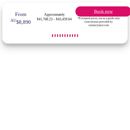
Book now
From
Approximately
*Estimated prices, use as a guide only.
¥41,768.23 – ¥43,459.64
AU
$8,890
Conversions provided by
currencylayer.com