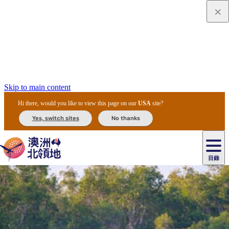
Skip to main content
Hi there, would you like to view this page on our
USA
site?
Yes, switch sites
No thanks
目錄
原
住
民
租
卡
文
愛
美
車
卡
李
自
達
化
麗
食
導
節
和
杜
戶
治
然
瓦
卡
爾
體
住
斯
攻
覽
主
慶
交
國
外
菲
和
塔
魯
茨
文
驗
宿
泉
略
團
烏
與
通
家
和
特
野
卡
歷
尼
卡
奧
魯
活
工
公
探
國
生
國
史
目
特
魯
里
魯
動
具
園
險
家
動
家
與
東
馬
露
米
/
查
公
植
公
文
提
阿
豪