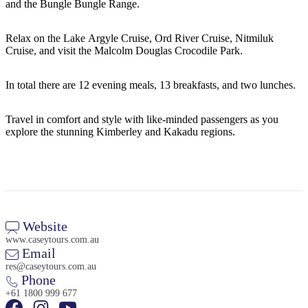
規
規
and the Bungle Bungle Range.
劃
劃
按
您
工
Relax on the Lake Argyle Cruise, Ord River Cruise, Nitmiluk
地
Cruise, and visit the Malcolm Douglas Crocodile Park.
的
具
區
旅
探
In total there are 12 evening meals, 13 breakfasts, and two lunches.
行
索
Travel in comfort and style with like-minded passengers as you
explore the stunning Kimberley and Kakadu regions.
搜
尋:
Website
www.caseytours.com.au
Email
res@caseytours.com.au
Sign
Phone
up
+61 1800 999 677