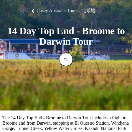
塔
營
魯
錄
魔
/
園
物
園
物
維
納
華
蘭
和
克
鬼
西
群
釣
姆
旅
卡
豪
國
大
麥
Casey Australia Tours - 北領地
島
魚
地
游
溫
華
家
自
理
馬
克
最
體
泉
野
公
駕
必
石
古
唐
池
營
園
遊
保
克
納
受
驗
訪
護
瀑
國
14 Day Top End - Broome to
規
區
布
家
歡
景
公
劃
Darwin Tour
園
迎
點
和
目
旅
預
的
客
訂
地
類
型
必
玩
實
內
活
用
陸
動
推
資
和
薦
訊
戶
榜
The 14 Day Top End - Broome to Darwin Tour includes a flight to
外
單
Broome and from Darwin, stopping at El Questro Station, Windjana
Gorge, Tunnel Creek, Yellow Water Cruise, Kakadu National Park