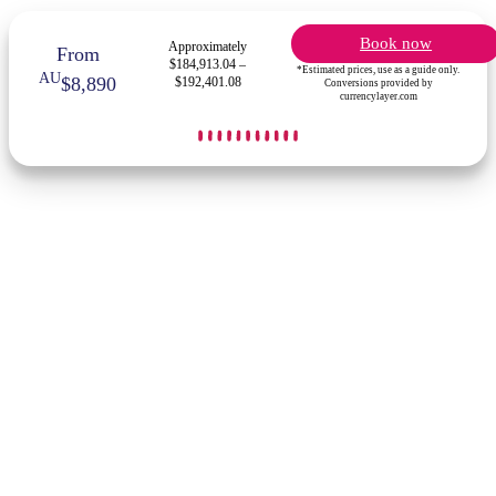
Book now
Approximately
From
$184,913.04 –
*Estimated prices, use as a guide only.
AU
$8,890
$192,401.08
Conversions provided by
currencylayer.com