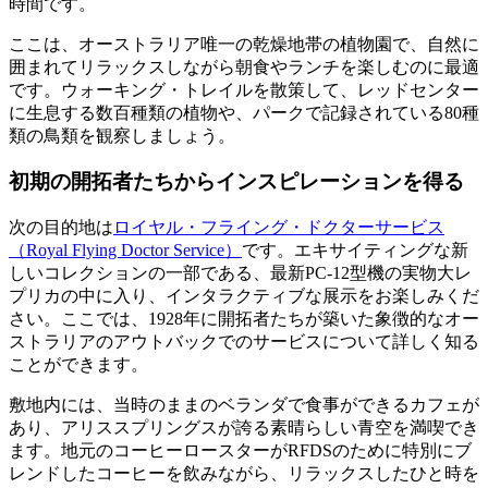
時間です。
ここは、オーストラリア唯一の乾燥地帯の植物園で、自然に
囲まれてリラックスしながら朝食やランチを楽しむのに最適
です。ウォーキング・トレイルを散策して、レッドセンター
に生息する数百種類の植物や、パークで記録されている80種
類の鳥類を観察しましょう。
初期の開拓者たちからインスピレーションを得る
次の目的地は
ロイヤル・フライング・ドクターサービス
（Royal Flying Doctor Service）
です。エキサイティングな新
しいコレクションの一部である、最新PC-12型機の実物大レ
プリカの中に入り、インタラクティブな展示をお楽しみくだ
さい。ここでは、1928年に開拓者たちが築いた象徴的なオー
ストラリアのアウトバックでのサービスについて詳しく知る
ことができます。
敷地内には、当時のままのベランダで食事ができるカフェが
あり、アリススプリングスが誇る素晴らしい青空を満喫でき
ます。地元のコーヒーロースターがRFDSのために特別にブ
レンドしたコーヒーを飲みながら、リラックスしたひと時を