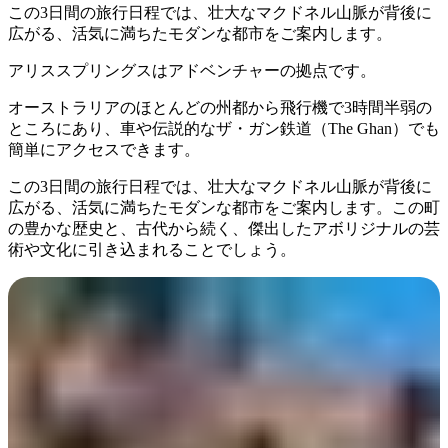
ア
この3日間の旅行日程では、壮大なマクドネル山脈が背後に
ク
で
ク
広がる、活気に満ちたモダンな都市をご案内します。
と
し
テ
ア
アリススプリングスはアドベンチャーの拠点です。
た
計
ィ
ウ
い
画
ビ
オーストラリアのほとんどの州都から飛行機で3時間半弱の
ト
こ
ツ
ところにあり、車や伝説的なザ・ガン鉄道（The Ghan）でも
テ
ド
と
ー
簡単にアクセスできます。
ィ
ア
ル
この3日間の旅行日程では、壮大なマクドネル山脈が背後に
広がる、活気に満ちたモダンな都市をご案内します。この町
の豊かな歴史と、古代から続く、傑出したアボリジナルの芸
術や文化に引き込まれることでしょう。
地
旅
域
行
ご
を
と
計
に
画
散
す
策
る