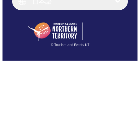
日本語
Deutsch
English (US)
日本語
English
简体中文
(Singapore)
繁體中文
Français
© Tourism and Events NT