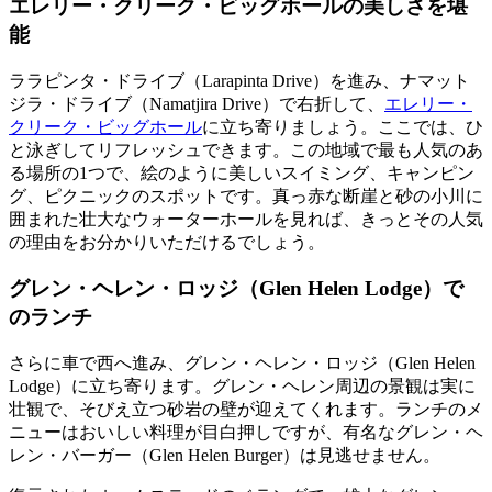
エレリー・クリーク・ビッグホールの美しさを堪
能
ララピンタ・ドライブ（Larapinta Drive）を進み、ナマット
ジラ・ドライブ（Namatjira Drive）で右折して、
エレリー・
クリーク・ビッグホール
に立ち寄りましょう。ここでは、ひ
と泳ぎしてリフレッシュできます。この地域で最も人気のあ
る場所の1つで、絵のように美しいスイミング、キャンピン
グ、ピクニックのスポットです。真っ赤な断崖と砂の小川に
囲まれた壮大なウォーターホールを見れば、きっとその人気
の理由をお分かりいただけるでしょう。
グレン・ヘレン・ロッジ（Glen Helen Lodge）で
のランチ
さらに車で西へ進み、グレン・ヘレン・ロッジ（Glen Helen
Lodge）に立ち寄ります。グレン・ヘレン周辺の景観は実に
壮観で、そびえ立つ砂岩の壁が迎えてくれます。ランチのメ
ニューはおいしい料理が目白押しですが、有名なグレン・ヘ
レン・バーガー（Glen Helen Burger）は見逃せません。