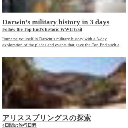
Darwin’s military history in 3 days
Follow the Top End’s historic WWII trail
Immerse yourself in Darwin’s military history with a 3-day
exploration of the places and events that gave the Top End such an
important role in Australia’s defence during World War II. The city is
a living memorial to those who fought and died here, both in the
bombing of Darwin and in the years before and after it.
アリススプリングスの探索
4日間の旅行日程