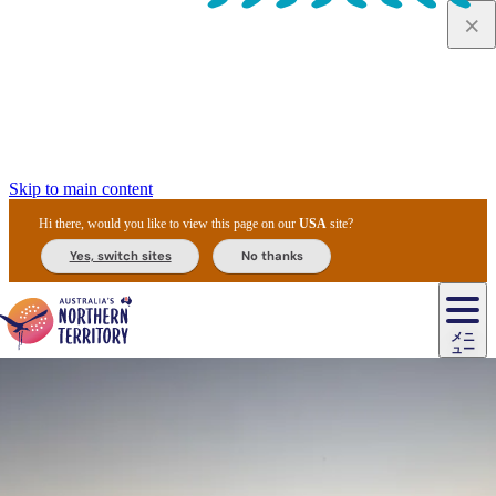
Skip to main content
Hi there, would you like to view this page on our
USA
site?
Yes, switch sites
No thanks
ジ
カ
ョ
ウ
フ
ア
ル
リ
ル
ェ
ウ
お
ル
ッ
ル/
フ
ガ
ス
ト
得
メニ
リ
カ
ト
エ
先
ー
イ
ュー
ア
テ
交
ド
な
ッ
ル
ジ
ア
住
ド
ド
リ
ィ
通
カ
ア・
プ
チ
ル
ャ/
ー
民
ダ
＆
同
ス
バ
機
カ
ア
ラ
フ
/
キ
ウ
ズ
文
宿
ー
ド
行
ス
ル
関
ド
ク
ン
ィ
ワ
ラ
デ
ャ
ェ
ロ
化
泊
ウ
リ
ツ
プ
と
＆
ゥ
テ
＆
ー
自
タ
ニ
グ
ビ
ン
ス
ッ
体
施
ィ
ン
ア
メ
リ
イ
レ
国
ィ
オ
ル
然
ル
ト
ジ
ル
ピ
ト
ク
験
設
ン
ク
ー
ン
ベ
ン
立
ビ
フ
ド
と
カ
歴
ミ
ュ
ズ・
ン
マ
グ
ン
タ
公
テ
ァ
国
野
国
史
イ
テ
ル
ア
マ
グ
ク
ズ
ト
ル
園
ィ
ー
立
生
立
と
ィ
ク
リ
ー
&
ド
公
生
公
伝
ウ
国
ー