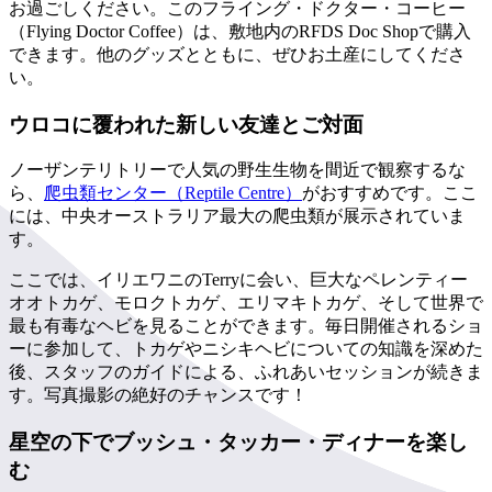
お過ごしください。このフライング・ドクター・コーヒー
（Flying Doctor Coffee）は、敷地内のRFDS Doc Shopで購入
できます。他のグッズとともに、ぜひお土産にしてくださ
い。
ウロコに覆われた新しい友達とご対面
ノーザンテリトリーで人気の野生生物を間近で観察するな
ら、
爬虫類センター（Reptile Centre）
がおすすめです。ここ
には、中央オーストラリア最大の爬虫類が展示されていま
す。
ここでは、イリエワニのTerryに会い、巨大なペレンティー
オオトカゲ、モロクトカゲ、エリマキトカゲ、そして世界で
最も有毒なヘビを見ることができます。毎日開催されるショ
ーに参加して、トカゲやニシキヘビについての知識を深めた
後、スタッフのガイドによる、ふれあいセッションが続きま
す。写真撮影の絶好のチャンスです！
星空の下でブッシュ・タッカー・ディナーを楽し
む