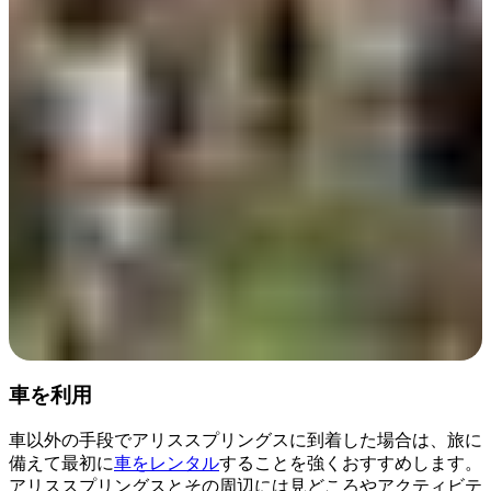
Day 1
検
索:
Sign
up
車を利用
車以外の手段でアリススプリングスに到着した場合は、旅に
備えて最初に
車をレンタル
することを強くおすすめします。
アリススプリングスとその周辺には見どころやアクティビテ