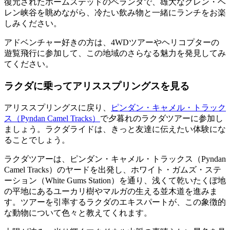
復元されたホームステッドのベランダで、雄大なグレン・ヘ
レン峡谷を眺めながら、冷たい飲み物と一緒にランチをお楽
しみください。
アドベンチャー好きの方は、4WDツアーやヘリコプターの
遊覧飛行に参加して、この地域のさらなる魅力を発見してみ
てください。
ラクダに乗ってアリススプリングスを見る
アリススプリングスに戻り、
ピンダン・キャメル・トラック
ス（Pyndan Camel Tracks）
で夕暮れのラクダツアーに参加し
ましょう。ラクダライドは、きっと友達に伝えたい体験にな
ることでしょう。
ラクダツアーは、ピンダン・キャメル・トラックス（Pyndan
Camel Tracks）のヤードを出発し、ホワイト・ガムズ・ステ
ーション（White Gums Station）を通り、浅くて乾いたくぼ地
の平地にあるユーカリ樹やマルガの生える並木道を進みま
す。ツアーを引率するラクダのエキスパートが、この象徴的
な動物について色々と教えてくれます。