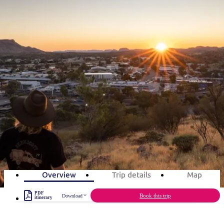
ブ
グ
ネ
ン
園
物
園
統
ィ
立
な
ル
ラ
ル
諸
釣
公
体
ズ
ン
国
旅
ナ
最
島
り
園
験
保
ピ
立
の
旅程案
護
ン
公
コ
も
ビ
区
グ
園
ツ
人
ゲ
アリススプリングスで過ごす3
体
計
気
ー
験
画
が
間
シ
と
高
予
い
ョ
3
days
Total Distance
31km
7
activities
約
場
旅
ン
所
行
タ
エ
イ
実
リ
プ
用
ア
ア
Overview
Trip details
Map
的
ウ
な
ト
PDF
Book this trip
Download
itinerary
情
バ
現
報
ッ
地