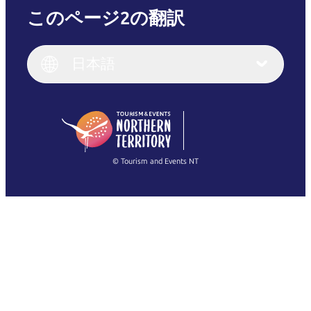
このページ2の翻訳
English
Italiano
English (UK)
日本語
Deutsch
English (US)
日本語
English
简体中文
(Singapore)
繁體中文
Français
© Tourism and Events NT
すべての写真を表示