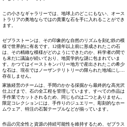
ア
ク
で
ク
と
し
この小さなギャラリーでは、地球上のどこにもない、オース
テ
ア
トラリアの奥地ならではの貴重な石を手に入れることができ
た
計
ィ
ます。
ウ
い
画
ビ
ト
こ
ツ
テ
ゼブラストーンは、その印象的な自然のリズムを刻む鉄の模
ド
と
ー
ィ
様で世界的に有名です。12億年以上前に形成されたこの石
ア
ル
は、その精緻な模様がどのようにできたのか、科学者の間で
も未だに議論が続いており、地質学的な謎に包まれていま
す。かつてはイーストキンバリー地方で産出されたこの希少
な石は、現在ではノーザンテリトリーの限られた地域にしか
地
存在しません。
旅
域
行
家族経営のチームは、手間のかかる採掘から最終的な高光沢
ご
仕上げまで、石の全工程を管理しています。すべての作品は
を
と
手作業でカットされるため、同じものは二つとありません。
計
に
限定コレクションには、手作りのジュエリー、彫刻的なホー
画
ムウェア、特注の石製テーブルなどが揃っています。
散
す
策
る
作品の完全性と資源の持続可能性を維持するため、ゼブラス