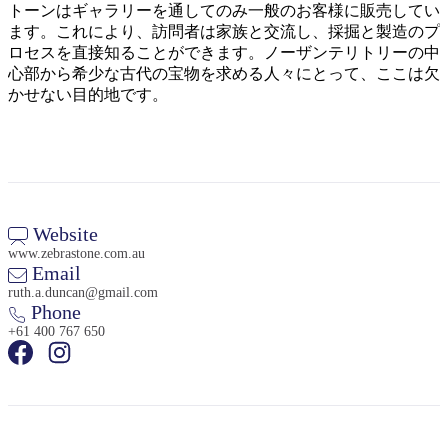
トーンはギャラリーを通してのみ一般のお客様に販売してい
ます。これにより、訪問者は家族と交流し、採掘と製造のプ
ロセスを直接知ることができます。ノーザンテリトリーの中
心部から希少な古代の宝物を求める人々にとって、ここは欠
かせない目的地です。
検
索:
Website
Sign
www.zebrastone.com.au
up
Email
ruth.a.duncan@gmail.com
Phone
+61 400 767 650