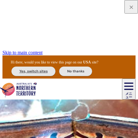
Skip to main content
Hi there, would you like to view this page on our
USA
site?
Yes, switch sites
No thanks
ジ
カ
ョ
ウ
フ
ア
ル
リ
ル
ェ
ウ
お
ル
ッ
ル/
フ
ガ
ス
ト
得
メニ
リ
カ
ト
エ
先
ー
イ
ュー
ア
テ
交
ド
な
ッ
ル
ジ
ア
住
ド
ド
リ
ィ
通
カ
ア・
プ
チ
ル
ャ/
ー
民
ダ
＆
同
ス
バ
機
カ
ア
ラ
フ
/
キ
ウ
ズ
文
宿
ー
ド
行
ス
ル
関
ド
ク
ン
ィ
ワ
ラ
デ
ャ
ェ
ロ
化
泊
ウ
リ
ツ
プ
と
＆
ゥ
テ
＆
ー
自
タ
ニ
グ
ビ
ン
ス
ッ
体
施
ィ
ン
ア
メ
リ
イ
レ
国
ィ
オ
ル
然
ル
ト
ジ
ル
ピ
ト
ク
験
設
ン
ク
ー
ン
ベ
ン
立
ビ
フ
ド
と
カ
歴
ミ
ュ
ズ・
ン
マ
グ
ン
タ
公
テ
ァ
国
野
国
史
イ
テ
ル
ア
マ
グ
ク
ズ
ト
ル
園
ィ
ー
立
生
立
と
ィ
ク
リ
ー
&
ド
公
生
公
伝
ウ
国
ー