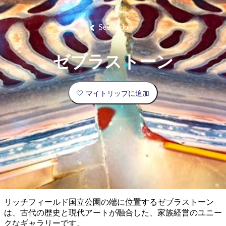
ブ
グ
ネ
ン
園
物
園
統
ィ
立
な
ル
ラ
ル
諸
釣
公
体
ズ
ン
国
旅
ナ
最
島
り
園
験
保
ピ
立
の
See & do
護
ン
公
コ
も
ビ
区
グ
園
ツ
人
ゲ
ゼブラストーン
体
計
気
ー
験
画
が
シ
と
高
マイトリップに追加
予
い
ョ
約
場
旅
ン
所
行
タ
エ
イ
実
リ
プ
用
ア
ア
的
ウ
な
ト
リッチフィールド国立公園の端に位置するゼブラストーン
情
バ
現
は、古代の歴史と現代アートが融合した、家族経営のユニー
報
ッ
地
クなギャラリーです。