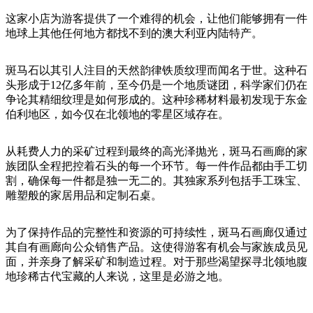
旅
规
按
行
划
这家小店为游客提供了一个难得的机会，让他们能够拥有一件
地
地球上其他任何地方都找不到的澳大利亚内陆特产。
工
区
具
探
斑马石以其引人注目的天然韵律铁质纹理而闻名于世。这种石
索
头形成于12亿多年前，至今仍是一个地质谜团，科学家们仍在
争论其精细纹理是如何形成的。这种珍稀材料最初发现于东金
伯利地区，如今仅在北领地的零星区域存在。
搜
索:
从耗费人力的采矿过程到最终的高光泽抛光，斑马石画廊的家
族团队全程把控着石头的每一个环节。每一件作品都由手工切
割，确保每一件都是独一无二的。其独家系列包括手工珠宝、
雕塑般的家居用品和定制石桌。
Sign
up
为了保持作品的完整性和资源的可持续性，斑马石画廊仅通过
其自有画廊向公众销售产品。这使得游客有机会与家族成员见
面，并亲身了解采矿和制造过程。对于那些渴望探寻北领地腹
地珍稀古代宝藏的人来说，这里是必游之地。