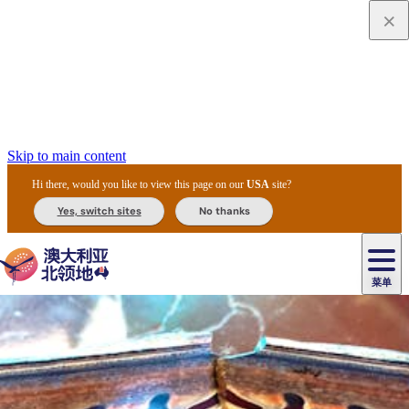
Skip to main content
Hi there, would you like to view this page on our
USA
site?
Yes, switch sites
No thanks
菜单
原
住
导
民
游
卡
文
爱
美
陪
卡
李
自
达
化
丽
食
同
节
租
杜
户
治
然
瓦
卡
尔
体
住
斯
攻
旅
主
庆
车
国
外
菲
和
塔
鲁
茨
文
验
宿
泉
略
程
乌
与
和
家
和
特
野
卡
历
尼
卡
奥
鲁
活
交
公
探
国
生
国
史
导
特
鲁
里
鲁
动
通
园
险
家
动
家
和
东
马
露
米
/
查
公
植
公
遗
提
阿
高