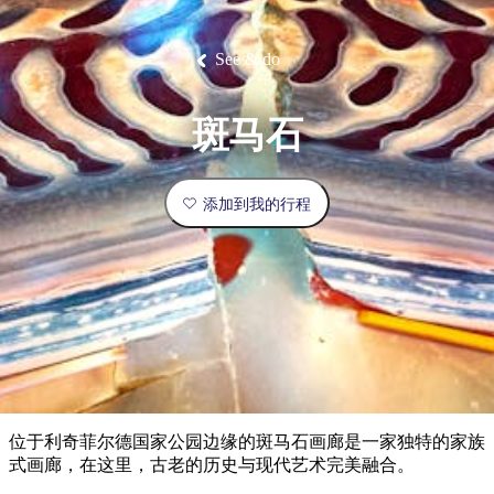
塔
营
鲁
航
魔
/
园
物
园
产
维
纳
端
兰
和
克
鬼
最
体
西
群
钓
姆
旅
卡
豪
国
旅
大
麦
岛
鱼
地
游
温
华
家
行
受
验
理
马
克
See & do
泉
野
公
灵
景
石
古
唐
欢
池
营
园
感
保
克
纳
点
护
瀑
国
规
迎
区
布
家
斑马石
公
划
目
旅
园
和
的
行
预
地
者
添加到我的行程
订
活
类
动
型
内
实
陆
用
和
精
信
户
规
选
息
外
划
榜
您
单
位于利奇菲尔德国家公园边缘的斑马石画廊是一家独特的家族
的
式画廊，在这里，古老的历史与现代艺术完美融合。