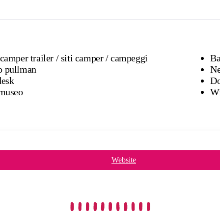
Roulotte / camper trailer / siti camper / campeggi
Ba
o pullman
desk
Do
alleria / museo
Wi
Website