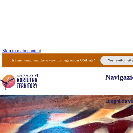
Skip to main content
Yes, switch sit
Hi there, would you like to view this page on our
USA
site?
Navigazi
Luoghi da vi
Pianifi
I l