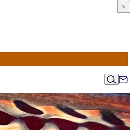
viaggio
oni