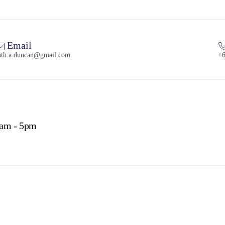
Email
uth.a.duncan@gmail.com
+6
8am - 5pm