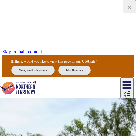
Skip to main content
Hi there, would you like to view this page on our
USA
site?
Yes, switch sites
No thanks
ジ
カ
ョ
ウ
フ
ア
ル
リ
ル
ェ
ウ
お
ル
ッ
ル/
フ
ガ
ス
ト
得
メニ
リ
カ
ト
エ
先
ー
イ
ュー
ア
テ
交
ド
な
ッ
ル
ジ
ア
住
ド
ド
リ
ィ
通
カ
ア・
プ
チ
ル
ャ/
ー
民
ダ
＆
同
ス
バ
機
カ
ア
ラ
フ
/
キ
ウ
ズ
文
宿
ー
ド
行
ス
ル
関
ド
ク
ン
ィ
ワ
ラ
デ
ャ
ェ
ロ
化
泊
ウ
リ
ツ
プ
と
＆
ゥ
テ
＆
ー
自
タ
ニ
グ
ビ
ン
ス
ッ
体
施
ィ
ン
ア
メ
リ
イ
レ
国
ィ
オ
ル
然
ル
ト
ジ
ル
ピ
ト
ク
験
設
ン
ク
ー
ン
ベ
ン
立
ビ
フ
ド
と
カ
歴
ミ
ュ
ズ・
ン
マ
グ
ン
タ
公
テ
ァ
国
野
国
史
イ
テ
ル
ア
マ
グ
ク
ズ
ト
ル
園
ィ
ー
立
生
立
と
ィ
ク
リ
ー
&
ド
公
生
公
伝
ウ
国
ー