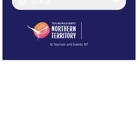
日本語
Deutsch
English (US)
日本語
English
简体中文
(Singapore)
繁體中文
Français
© Tourism and Events NT
すべての写真を表示