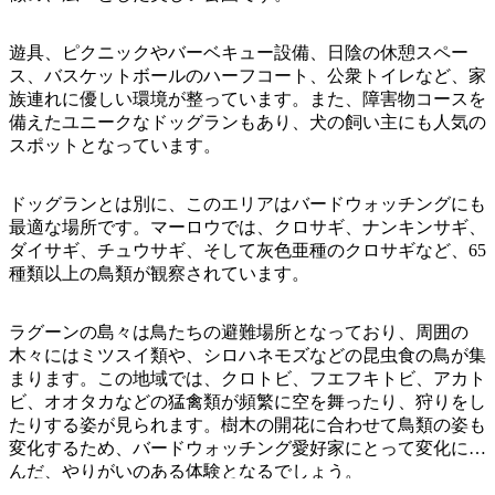
ア
ク
で
ク
と
し
遊具、ピクニックやバーベキュー設備、日陰の休憩スペー
テ
ア
ス、バスケットボールのハーフコート、公衆トイレなど、家
た
計
ィ
族連れに優しい環境が整っています。また、障害物コースを
ウ
い
画
ビ
備えたユニークなドッグランもあり、犬の飼い主にも人気の
ト
こ
ツ
スポットとなっています。
テ
ド
と
ー
ィ
ア
ル
ドッグランとは別に、このエリアはバードウォッチングにも
最適な場所です。マーロウでは、クロサギ、ナンキンサギ、
ダイサギ、チュウサギ、そして灰色亜種のクロサギなど、65
種類以上の鳥類が観察されています。
地
旅
域
行
ラグーンの島々は鳥たちの避難場所となっており、周囲の
ご
木々にはミツスイ類や、シロハネモズなどの昆虫食の鳥が集
を
と
まります。この地域では、クロトビ、フエフキトビ、アカト
計
に
ビ、オオタカなどの猛禽類が頻繁に空を舞ったり、狩りをし
画
たりする姿が見られます。樹木の開花に合わせて鳥類の姿も
散
す
変化するため、バードウォッチング愛好家にとって変化に富
策
んだ、やりがいのある体験となるでしょう。
る