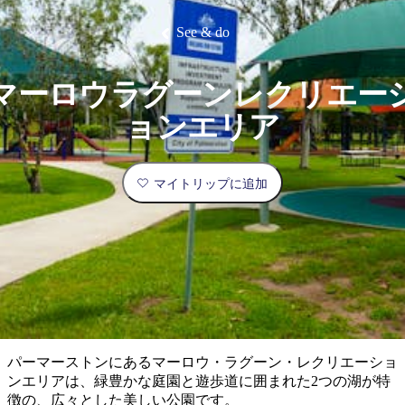
ブ
グ
ネ
ン
園
物
園
統
ィ
立
な
ル
ラ
ル
諸
釣
公
体
ズ
ン
国
旅
ナ
See & do
最
島
り
園
験
保
ピ
立
の
護
ン
公
コ
も
ビ
区
グ
園
ツ
人
マーロウラグーンレクリエー
ゲ
体
計
気
ー
ョンエリア
験
画
が
シ
と
高
予
い
ョ
マイトリップに追加
約
場
旅
ン
所
行
タ
エ
イ
実
リ
プ
用
ア
ア
的
ウ
な
ト
パーマーストンにあるマーロウ・ラグーン・レクリエーショ
情
バ
現
ンエリアは、緑豊かな庭園と遊歩道に囲まれた2つの湖が特
報
ッ
地
徴の、広々とした美しい公園です。