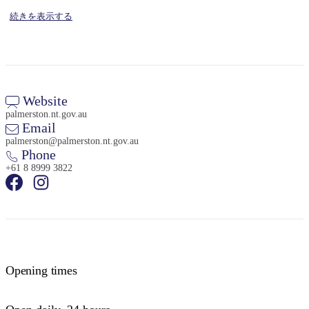
続きを表示する
検
Website
索:
palmerston.nt.gov.au
Email
palmerston@palmerston.nt.gov.au
Phone
+61 8 8999 3822
Sign
up
Opening times