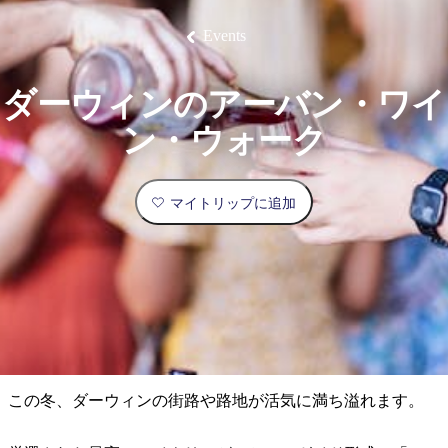
ブ
グ
ネ
ン
園
物
園
統
ィ
立
な
ル
ラ
ル
諸
釣
公
体
ズ
ン
国
旅
ナ
Events
最
島
り
園
験
保
ピ
立
の
護
ン
公
コ
も
ビ
区
グ
園
ツ
人
ダーウィンのアーバン・ワイ
ゲ
体
計
気
ー
ン・ウォーク
験
画
が
シ
と
高
予
い
ョ
マイトリップに追加
約
場
旅
ン
所
行
タ
エ
イ
実
リ
プ
用
ア
ア
的
ウ
な
ト
この冬、ダーウィンの街路や路地が活気に満ち溢れます。
情
バ
現
報
ッ
地