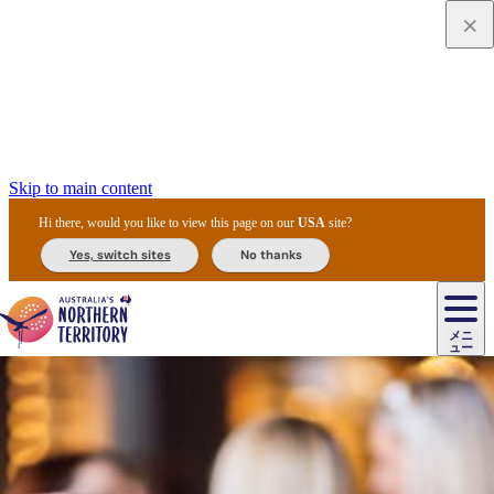
Skip to main content
Hi there, would you like to view this page on our
USA
site?
Yes, switch sites
No thanks
ジ
カ
ョ
ウ
フ
ア
ル
リ
ル
ェ
ウ
お
ル
ッ
ル/
フ
ガ
ス
ト
得
メニ
リ
カ
ト
エ
先
ー
イ
ュー
ア
テ
交
ド
な
ッ
ル
ジ
ア
住
ド
ド
リ
ィ
通
カ
ア・
プ
チ
ル
ャ/
ー
民
ダ
＆
同
ス
バ
機
カ
ア
ラ
フ
/
キ
ウ
ズ
文
宿
ー
ド
行
ス
ル
関
ド
ク
ン
ィ
ワ
ラ
デ
ャ
ェ
ロ
化
泊
ウ
リ
ツ
プ
と
＆
ゥ
テ
＆
ー
自
タ
ニ
グ
ビ
ン
ス
ッ
体
施
ィ
ン
ア
メ
リ
イ
レ
国
ィ
オ
ル
然
ル
ト
ジ
ル
ピ
ト
ク
験
設
ン
ク
ー
ン
ベ
ン
立
ビ
フ
ド
と
カ
歴
ミ
ュ
ズ・
ン
マ
グ
ン
タ
公
テ
ァ
国
野
国
史
イ
テ
ル
ア
マ
グ
ク
ズ
ト
ル
園
ィ
ー
立
生
立
と
ィ
ク
リ
ー
&
ド
公
生
公
伝
ウ
国
ー