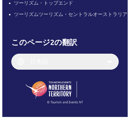
ツーリズム・トップエンド
ツーリズムツーリズム・セントラルオーストラリア
このページ2の翻訳
English
Italiano
English (UK)
日本語
Deutsch
English (US)
日本語
English
简体中文
(Singapore)
繁體中文
Français
© Tourism and Events NT
すべての写真を表示