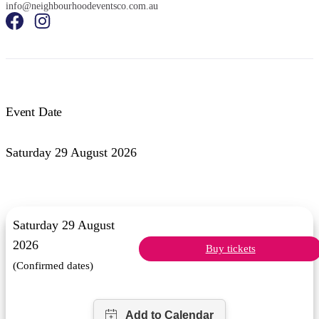
info@neighbourhoodeventsco.com.au
検
索:
Event Date
Saturday 29 August 2026
Sign
up
Saturday 29 August
2026
Buy tickets
(Confirmed dates)