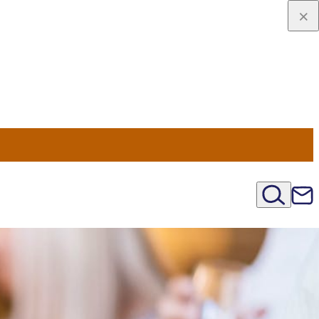
u Nord
régions