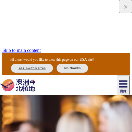
Skip to main content
Hi there, would you like to view this page on our
USA
site?
Yes, switch sites
No thanks
目錄
原
住
民
租
卡
文
愛
美
車
卡
李
自
達
化
麗
食
導
節
和
杜
戶
治
然
瓦
卡
爾
體
住
斯
攻
覽
主
慶
交
國
外
菲
和
塔
魯
茨
文
驗
宿
泉
略
團
烏
與
通
家
和
特
野
卡
歷
尼
卡
奧
魯
活
工
公
探
國
生
國
史
目
特
魯
里
魯
動
具
園
險
家
動
家
與
東
馬
露
米
/
查
公
植
公
文
提
阿
豪