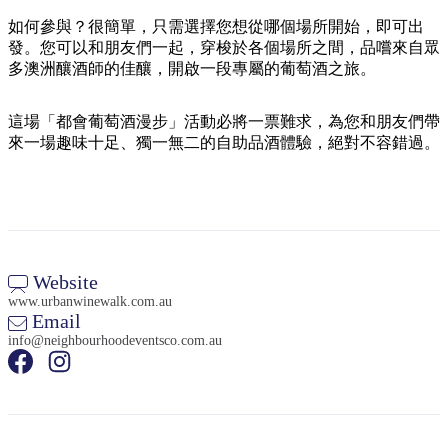
規
規
劃
劃
如何參與？很簡單，只需選擇您想從哪個場所開始，即可出
按
發。您可以和朋友們一起，穿梭於各個場所之間，品嚐來自眾
您
工
地
多澳洲釀酒師的佳釀，開啟一段專屬的葡萄酒之旅。
的
具
區
旅
探
這場「都會葡萄酒漫步」活動必將一票難求，為您和朋友們帶
行
來一場趣味十足、獨一無二的自助品酒體驗，絕對不容錯過。
索
搜
Website
尋:
www.urbanwinewalk.com.au
Email
info@neighbourhoodeventsco.com.au
Sign
up