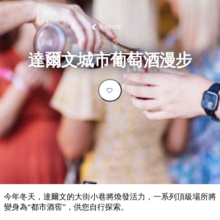
塔
營
魯
錄
魔
/
園
物
園
物
維
納
華
蘭
和
克
鬼
西
群
釣
姆
旅
卡
豪
國
大
麥
島
魚
地
游
溫
華
家
自
理
馬
克
Events
最
體
泉
野
公
駕
必
石
古
唐
池
營
園
遊
保
克
納
受
驗
訪
護
瀑
國
規
區
布
家
歡
景
達爾文城市葡萄酒漫步
公
劃
園
迎
點
和
目
旅
預
的
客
訂
地
類
型
必
玩
實
內
活
用
陸
動
推
資
和
薦
訊
戶
榜
今年冬天，達爾文的大街小巷將煥發活力，一系列頂級場所將
外
單
變身為“都市酒窖”，供您自行探索。