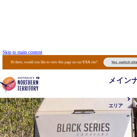
Skip to main content
Yes, switch sit
Hi there, would you like to view this page on our
USA
site?
メイン
エリア