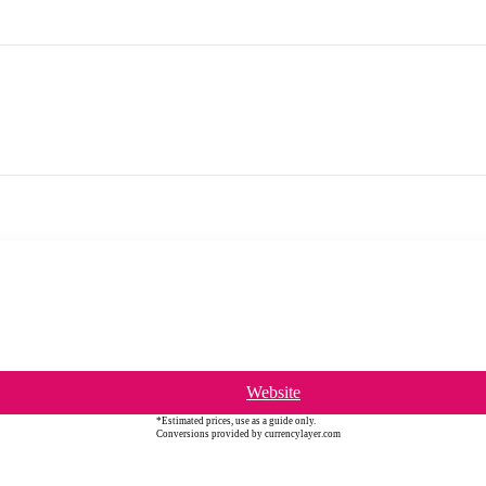
Website
*Estimated prices, use as a guide only.
Conversions provided by currencylayer.com