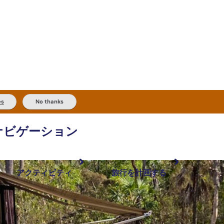
es
No thanks
ナビゲーション
アクティビティ
旅行を計画する
最も人気が高い場所
計画と予約
体験
旅行タイプ
アウトバックとアウトドア
実用的な情報
現地でしたいこと
計画ツール
地域ごとに散
検索: