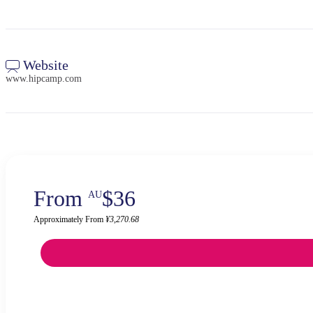
Website
www.hipcamp.com
From
$36
AU
Approximately From
¥3,270.68