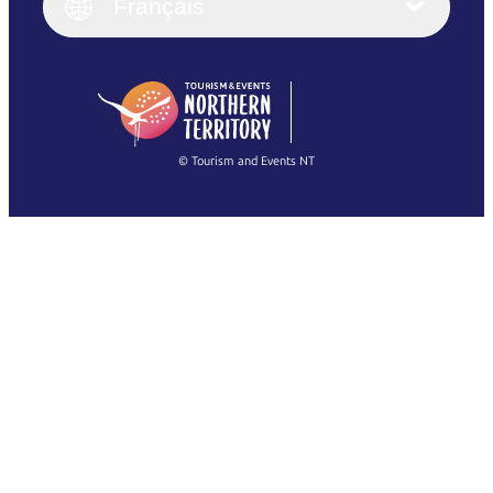
English (UK)
Français
Deutsch
English (US)
日本語
English
简体中文
(Singapore)
繁體中文
Français
© Tourism and Events NT
Voir toutes les photos