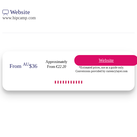
Website
www.hipcamp.com
Website
Approximately
AU
From
$36
From
€22.20
*Estimated prices, use as a guide only.
Conversions provided by currencylayer.com