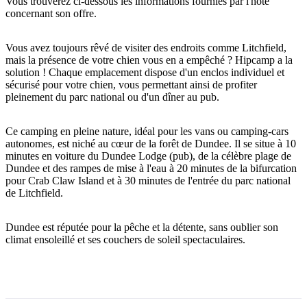
Vous trouverez ci-dessous les informations fournies par l'hôte
concernant son offre.
Vous avez toujours rêvé de visiter des endroits comme Litchfield,
Rechercher:
mais la présence de votre chien vous en a empêché ? Hipcamp a la
solution ! Chaque emplacement dispose d'un enclos individuel et
sécurisé pour votre chien, vous permettant ainsi de profiter
pleinement du parc national ou d'un dîner au pub.
Sign
Ce camping en pleine nature, idéal pour les vans ou camping-cars
up
autonomes, est niché au cœur de la forêt de Dundee. Il se situe à 10
minutes en voiture du Dundee Lodge (pub), de la célèbre plage de
Dundee et des rampes de mise à l'eau à 20 minutes de la bifurcation
pour Crab Claw Island et à 30 minutes de l'entrée du parc national
de Litchfield.
Dundee est réputée pour la pêche et la détente, sans oublier son
climat ensoleillé et ses couchers de soleil spectaculaires.